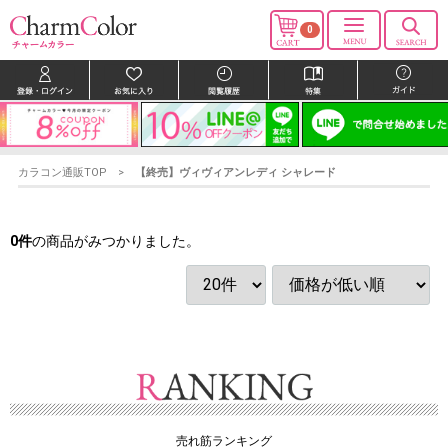
0
カラコン通販TOP
【終売】ヴィヴィアンレディ シャレード
0
件
の商品がみつかりました。
売れ筋ランキング