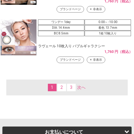
1,760 円（税込）
ブランドページ
非表示
ワンデー 1day
0.00～ -10.00
DIA: 14.4mm
着色: 13.7mm
BC 8.5mm
1箱 10枚入り
ラヴェール 10枚入り バブルギャラクシー
1,760 円（税込）
ブランドページ
非表示
1
2
3
次へ
お支払いについて