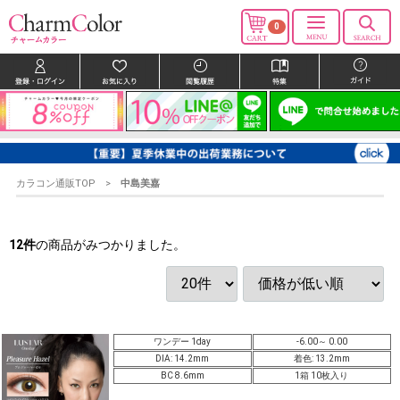
0
カラコン通販TOP
中島美嘉
12
件
の商品がみつかりました。
ワンデー 1day
-6.00～ 0.00
DIA: 14.2mm
着色: 13.2mm
BC 8.6mm
1箱 10枚入り