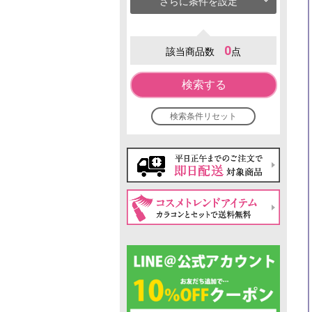
さらに条件を設定
0
該当商品数
点
検索する
検索条件リセット