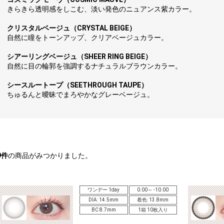
きらきら透明感をしこむ、淡い発色のニュアンス紫カラー。
クリスタルベージュ（CRYSTAL BEIGE）
自然に瞳をトーンアップ、クリアベージュカラー。
シアーリングベージュ（SHEER RING BEIGE）
自然に目の輪郭を強調するナチュラルブラウンカラー。
シースルートープ（SEETHROUGH TAUPE）
ちゅるんと曖昧でまろやかなグレーベージュ。
9
件
の商品がみつかりました。
ワンデー 1day
0.00～ -10.00
DIA: 14.5mm
着色: 13.8mm
BC 8.7mm
1箱 10枚入り