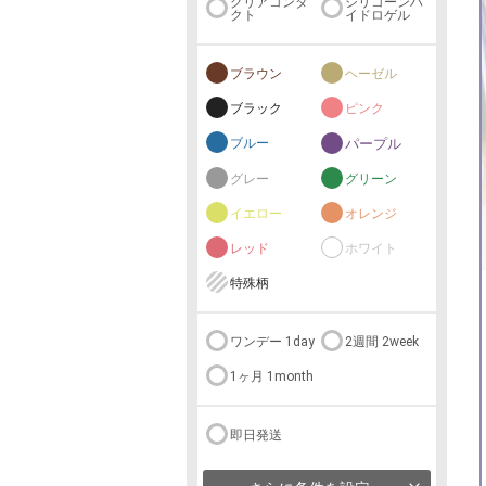
クリアコンタ
シリコーンハ
クト
イドロゲル
ブラウン
ヘーゼル
ブラック
ピンク
ブルー
パープル
グレー
グリーン
イエロー
オレンジ
レッド
ホワイト
特殊柄
ワンデー 1day
2週間 2week
1ヶ月 1month
即日発送