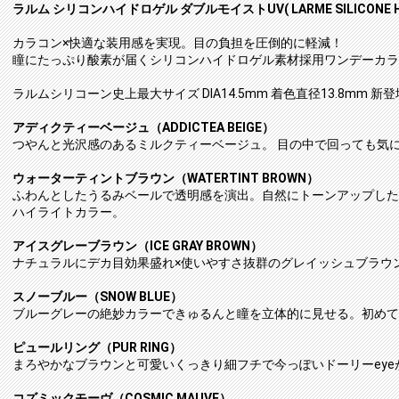
ラルム シリコンハイドロゲル ダブルモイストUV( LARME SILICONE HYD
カラコン×快適な装用感を実現。目の負担を圧倒的に軽減！
瞳にたっぷり酸素が届くシリコンハイドロゲル素材採用ワンデーカラ
ラルムシリコーン史上最大サイズ DIA14.5mm 着色直径13.8mm 新
アディクティーベージュ（ADDICTEA BEIGE）
つやんと光沢感のあるミルクティーベージュ。 目の中で回っても気
ウォーターティントブラウン（WATERTINT BROWN）
ふわんとしたうるみベールで透明感を演出。自然にトーンアップした
ハイライトカラー。
アイスグレーブラウン（ICE GRAY BROWN）
ナチュラルにデカ目効果盛れ×使いやすさ抜群のグレイッシュブラウ
スノーブルー（SNOW BLUE）
ブルーグレーの絶妙カラーできゅるんと瞳を立体的に見せる。初めて
ピュールリング（PUR RING）
まろやかなブラウンと可愛いくっきり細フチで今っぽいドーリーeye
コズミックモーヴ（COSMIC MAUVE）