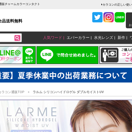
ン通販チャームカラーコンタクト
カラコンの正しい使い
全品送料無料
お
人気ワード
エバーカラー
水光レンズ
新作
カラコン通販TOP
ラルム シリコンハイドロゲル ダブルモイストUV