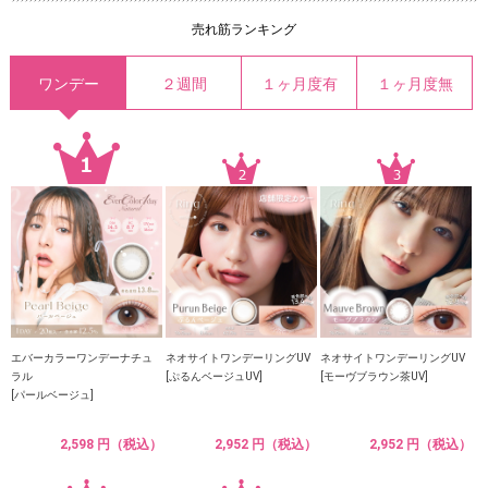
売れ筋ランキング
ワンデー
２週間
１ヶ月度有
１ヶ月度無
エバーカラーワンデーナチュ
ネオサイトワンデーリングUV
ネオサイトワンデーリングUV
ラル
[ぷるんベージュUV]
[モーヴブラウン茶UV]
[パールベージュ]
2,598 円（税込）
2,952 円（税込）
2,952 円（税込）