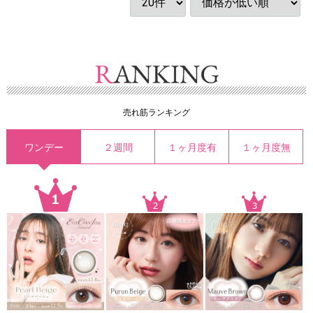
売れ筋ランキング
ワンデー
２週間
１ヶ月度有
１ヶ月度無