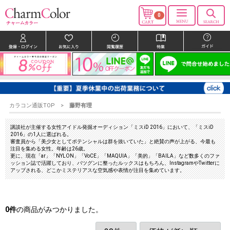
0
カラコン通販TOP
藤野有理
講談社が主催する女性アイドル発掘オーディション「ミスiD 2016」において、「ミスiD
2016」の1人に選ばれる。
審査員から「美少女としてポテンシャルは群を抜いていた」と絶賛の声が上がる、今最も
注目を集める女性。年齢は26歳。
更に、現在「ar」「NYLON」「VoCE」「MAQUIA」「美的」「BAILA」など数多くのファ
ッション誌で活躍しており、バツグンに整ったルックスはもちろん、InstagramやTwitterに
アップされる、どこかミステリアスな空気感や表情が注目を集めています。
0
件
の商品がみつかりました。