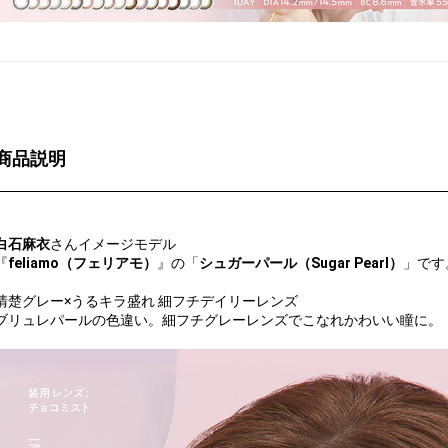
商品説明
白石麻衣
さんイメージモデル
『
feliamo（フェリアモ）
』の「
シュガーパール（Sugar Pearl）
」です
清楚グレー×うるキラ盛れ 細フチデイリーレンズ
ブリュレパールの色違い。細フチグレーレンズでこなれかわいい瞳に。