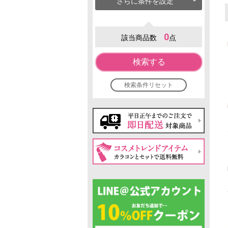
さらに条件を設定
0
該当商品数
点
検索する
検索条件リセット