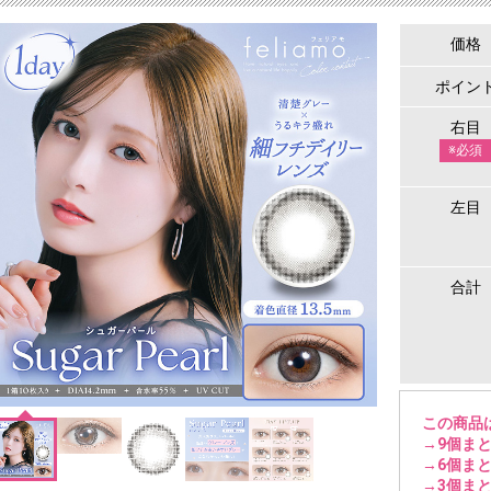
価格
ポイン
右目
※必須
左目
合計
この商品
→9個まと
→6個まと
→3個まと