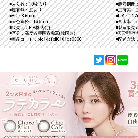
■入り数：10枚入り
■装着期間：
■度有無：度あり
■度有無：
■BC：8.6mm
■DIA：14.
■着色直径：13.5mm
■含水率：5
■販売元：PIA株式会社
■製造販売元
■区分：高度管理医療機器(韓国製)
■高度管理医療
■商品コード：pic1dcfeli0101cs0000
■配送方法