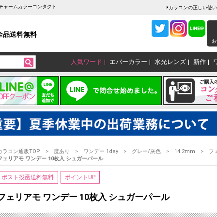
販チャームカラーコンタクト
カラコンの正しい使い
全品送料無料
お
人気ワード
エバーカラー
水光レンズ
新作
カラコン通販TOP
度あり
ワンデー 1day
グレー/灰色
14.2mm
フ
フェリアモ ワンデー 10枚入 シュガーパール
ポスト投函送料無料
ポイントUP
フェリアモ ワンデー 10枚入 シュガーパール