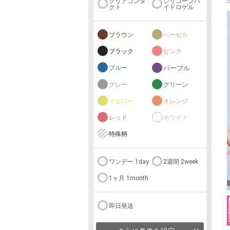
クリアコンタ
シリコーンハ
クト
イドロゲル
ブラウン
ヘーゼル
ブラック
ピンク
ブルー
パープル
グレー
グリーン
イエロー
オレンジ
レッド
ホワイト
特殊柄
ワンデー 1day
2週間 2week
1ヶ月 1month
即日発送