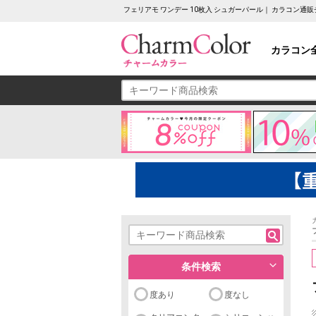
フェリアモ ワンデー 10枚入 シュガーパール｜ カラコン通
カラコン
条件検索
度あり
度なし