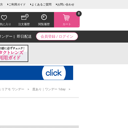
方
ご利用ガイド
よくあるご質問
お問い合わせ
0
気に入り
注文履歴
閲覧履歴
カート
ワンデー
即日配送
会員登録 / ログイン
ェリアモ ワンデー
度あり｜ワンデー 1day