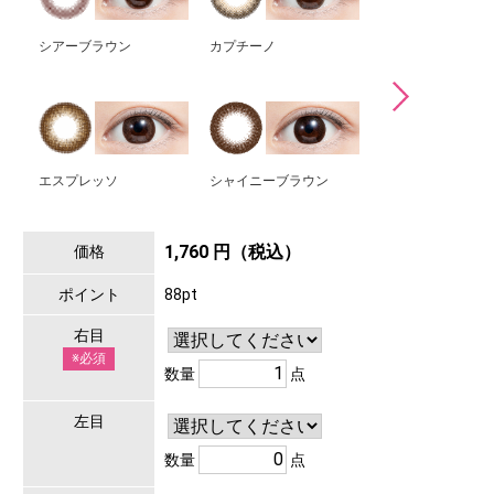
シアーブラウン
カプチーノ
チュールブラウン
エスプレッソ
シャイニーブラウン
チェスナット
1,760 円（税込）
価格
ポイント
88pt
右目
※必須
数量
点
左目
数量
点