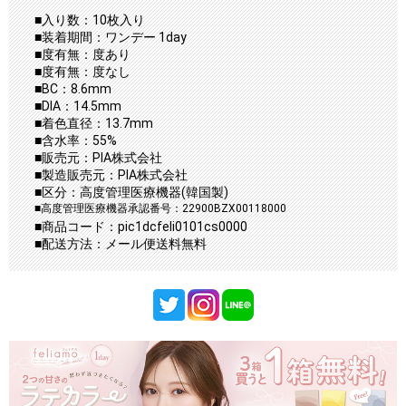
■入り数：10枚入り
■装着期間：ワンデー 1day
■度有無：度あり
■度有無：度なし
■BC：8.6mm
■DIA：14.5mm
■着色直径：13.7mm
■含水率：55%
■販売元：PIA株式会社
■製造販売元：PIA株式会社
■区分：高度管理医療機器(韓国製)
■高度管理医療機器承認番号：22900BZX00118000
■商品コード：pic1dcfeli0101cs0000
■配送方法：メール便送料無料