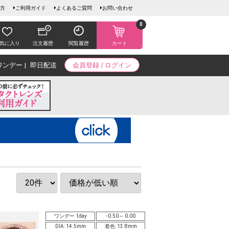
方
ご利用ガイド
よくあるご質問
お問い合わせ
0
気に入り
注文履歴
閲覧履歴
カート
ワンデー
即日配送
会員登録 / ログイン
ワンデー 1day
-0.50～ 0.00
DIA: 14.5mm
着色: 13.8mm