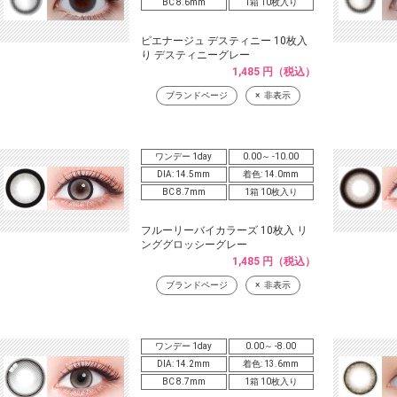
BC 8.6mm
1箱 10枚入り
ピエナージュ デスティニー 10枚入
り デスティニーグレー
1,485 円（税込）
ブランドページ
非表示
ワンデー 1day
0.00～ -10.00
DIA: 14.5mm
着色: 14.0mm
BC 8.7mm
1箱 10枚入り
フルーリーバイカラーズ 10枚入 リ
ンググロッシーグレー
1,485 円（税込）
ブランドページ
非表示
ワンデー 1day
0.00～ -8.00
DIA: 14.2mm
着色: 13.6mm
BC 8.7mm
1箱 10枚入り