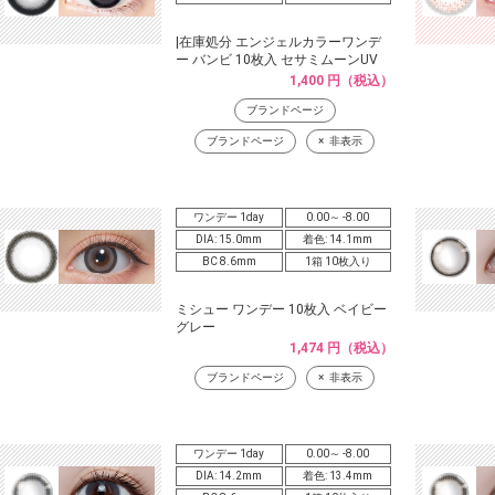
|在庫処分 エンジェルカラーワンデ
ー バンビ 10枚入 セサミムーンUV
1,400 円（税込）
ブランドページ
ブランドページ
非表示
ワンデー 1day
0.00～ -8.00
DIA: 15.0mm
着色: 14.1mm
BC 8.6mm
1箱 10枚入り
ミシュー ワンデー 10枚入 ベイビー
グレー
1,474 円（税込）
ブランドページ
非表示
ワンデー 1day
0.00～ -8.00
DIA: 14.2mm
着色: 13.4mm