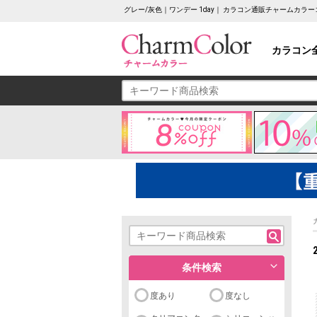
グレー/灰色｜ワンデー 1day｜ カラコン通販チャームカラ
カラコン
条件検索
度あり
度なし