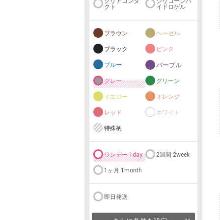
クリアコンタ
シリコーンハ
クト
イドロゲル
ブラウン
ヘーゼル
ブラック
ピンク
ブルー
パープル
グレー
グリーン
イエロー
オレンジ
レッド
ホワイト
特殊柄
ワンデー 1day
2週間 2week
1ヶ月 1month
即日発送