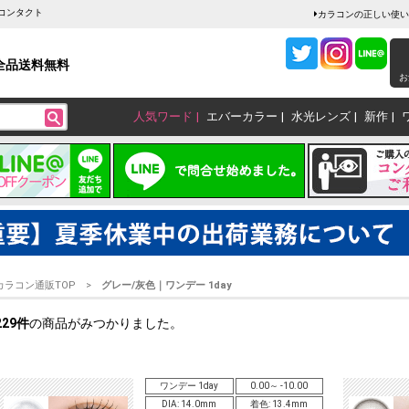
ーコンタクト
カラコンの正しい使い
全品送料無料
お
人気ワード
エバーカラー
水光レンズ
新作
カラコン通販TOP
グレー/灰色
｜
ワンデー 1day
229
件
の商品がみつかりました。
ワンデー 1day
0.00～ -10.00
DIA: 14.0mm
着色: 13.4mm