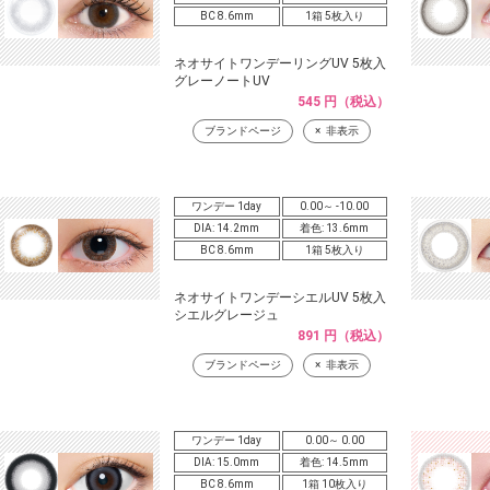
BC 8.6mm
1箱 5枚入り
ネオサイトワンデーリングUV 5枚入
グレーノートUV
545 円（税込）
ブランドページ
非表示
ワンデー 1day
0.00～ -10.00
DIA: 14.2mm
着色: 13.6mm
BC 8.6mm
1箱 5枚入り
ネオサイトワンデーシエルUV 5枚入
シエルグレージュ
891 円（税込）
ブランドページ
非表示
ワンデー 1day
0.00～ 0.00
DIA: 15.0mm
着色: 14.5mm
BC 8.6mm
1箱 10枚入り