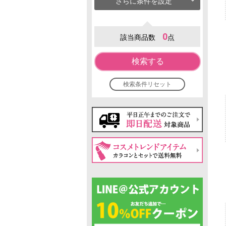
さらに条件を設定
0
該当商品数
点
検索する
検索条件リセット