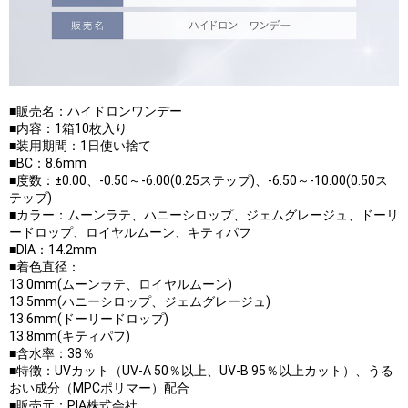
■販売名：ハイドロンワンデー
■内容：1箱10枚入り
■装用期間：1日使い捨て
■BC：8.6mm
■度数：±0.00、-0.50～-6.00(0.25ステップ)、-6.50～-10.00(0.50ス
テップ)
■カラー：ムーンラテ、ハニーシロップ、ジェムグレージュ、ドーリ
ードロップ、ロイヤルムーン、キティパフ
■DIA：14.2mm
■着色直径：
13.0mm(ムーンラテ、ロイヤルムーン)
13.5mm(ハニーシロップ、ジェムグレージュ)
13.6mm(ドーリードロップ)
13.8mm(キティパフ)
■含水率：38％
■特徴：UVカット（UV-A 50％以上、UV-B 95％以上カット）、うる
おい成分（MPCポリマー）配合
■販売元：PIA株式会社