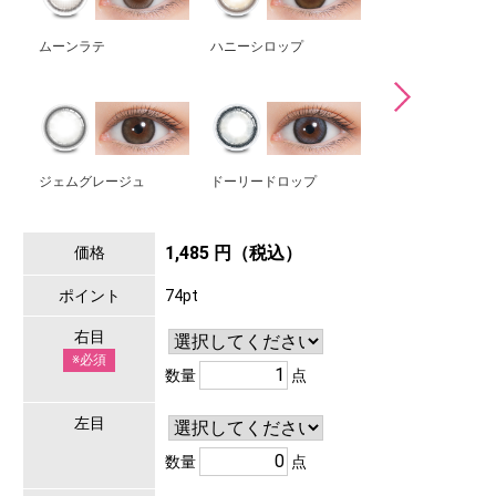
ムーンラテ
ハニーシロップ
ロイヤルムーン
ジェムグレージュ
ドーリードロップ
1,485 円（税込）
価格
ポイント
74pt
右目
※必須
数量
点
左目
数量
点