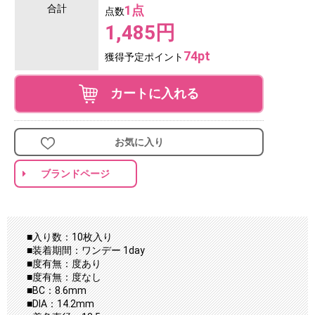
合計
1点
点数
1,485円
74pt
獲得予定ポイント
カートに入れる
お気に入り
ブランドページ
■入り数：10枚入り
■装着期間：ワンデー 1day
■度有無：度あり
■度有無：度なし
■BC：8.6mm
■DIA：14.2mm