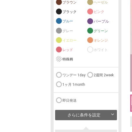
ブラウン
ヘーゼル
ブラック
ピンク
ブルー
パープル
グレー
グリーン
イエロー
オレンジ
レッド
ホワイト
特殊柄
ワンデー 1day
2週間 2week
1ヶ月 1month
即日発送
さらに条件を設定