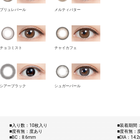
ブリュレパール
メルティバター
チョコミスト
チャイカフェ
シアーブラック
シュガーパール
■入り数：10枚入り
■装着期間：
■度有無：度あり
■度有無：
■BC：8.6mm
■DIA：14.