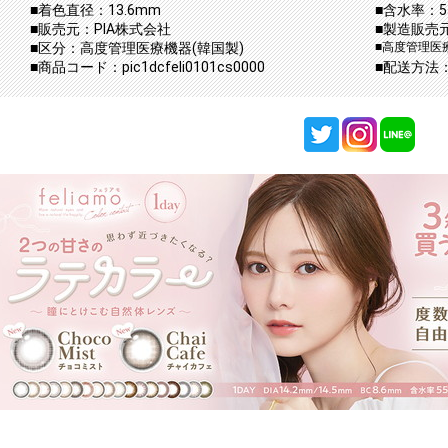
■着色直径：13.6mm
■含水率：5
■販売元：PIA株式会社
■製造販売元
■区分：高度管理医療機器(韓国製)
■高度管理医療
■商品コード：pic1dcfeli0101cs0000
■配送方法