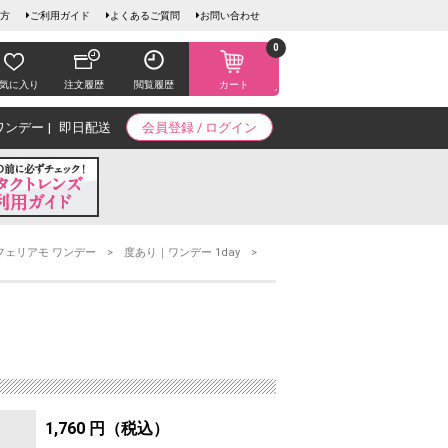
方
ご利用ガイド
よくあるご質問
お問い合わせ
0
気に入り
注文履歴
閲覧履歴
カート
ワンデー
即日配送
会員登録 / ログイン
フェリアモ ワンデー
度あり｜ワンデー 1day
1,760 円（税込）