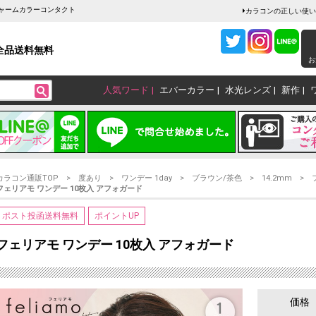
チャームカラーコンタクト
カラコンの正しい使い
全品送料無料
お
人気ワード
エバーカラー
水光レンズ
新作
カラコン通販TOP
度あり
ワンデー 1day
ブラウン/茶色
14.2mm
フェリアモ ワンデー 10枚入 アフォガード
ポスト投函送料無料
ポイントUP
フェリアモ ワンデー 10枚入 アフォガード
価格