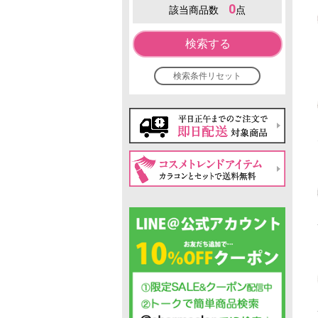
0
該当商品数
点
検索する
検索条件リセット