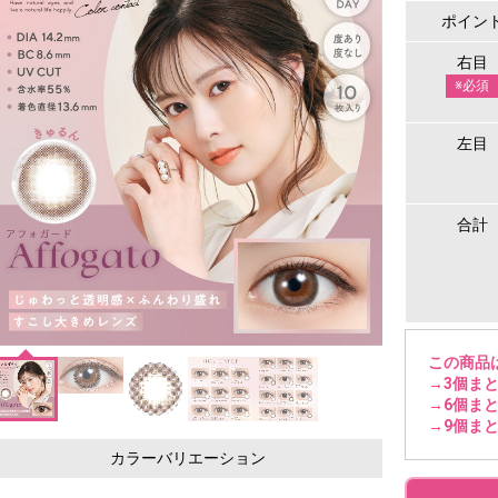
ポイン
右目
※必須
左目
合計
この商品
→3個まと
→6個まと
→9個まと
カラーバリエーション