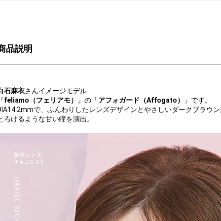
商品説明
白石麻衣
さんイメージモデル
『
feliamo（フェリアモ）
』の「
アフォガード（Affogato）
」です。
DIA14.2mmで、ふんわりしたレンズデザインとやさしいダークブラウン
とろけるような甘い瞳を演出。