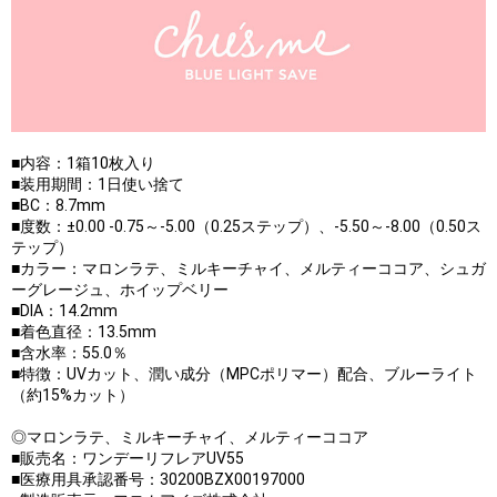
■内容：1箱10枚入り
■装用期間：1日使い捨て
■BC：8.7mm
■度数：±0.00 -0.75～-5.00（0.25ステップ）、-5.50～-8.00（0.50ス
テップ）
■カラー：マロンラテ、ミルキーチャイ、メルティーココア、シュガ
ーグレージュ、ホイップベリー
■DIA：14.2mm
■着色直径：13.5mm
■含水率：55.0％
■特徴：UVカット、潤い成分（MPCポリマー）配合、ブルーライト
（約15%カット）
◎マロンラテ、ミルキーチャイ、メルティーココア
■販売名：ワンデーリフレアUV55
■医療用具承認番号：30200BZX00197000