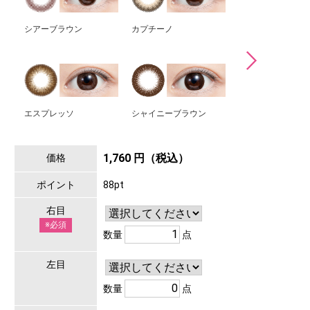
シアーブラウン
カプチーノ
チュールブラウン
エスプレッソ
シャイニーブラウン
チェスナット
1,760 円（税込）
価格
ポイント
88pt
右目
※必須
数量
点
左目
数量
点