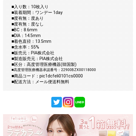
■入り数：10枚入り
■装着期間：ワンデー 1day
■度有無：度あり
■度有無：度なし
■BC：8.6mm
■DIA：14.5mm
■着色直径：13.5mm
■含水率：55%
■販売元：PIA株式会社
■製造販売元：PIA株式会社
■区分：高度管理医療機器(韓国製)
■高度管理医療機器承認番号：22900BZX00118000
■商品コード：pic1dcfeli0101cs0000
■配送方法：メール便送料無料