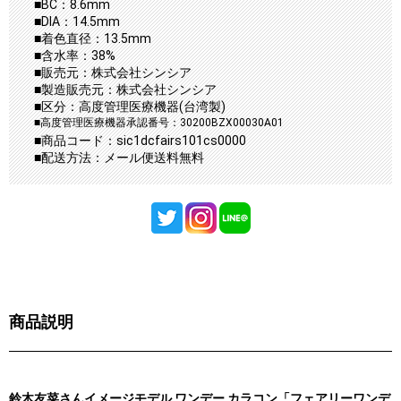
■BC：8.6mm
■DIA：14.5mm
■着色直径：13.5mm
■含水率：38%
■販売元：株式会社シンシア
■製造販売元：株式会社シンシア
■区分：高度管理医療機器(台湾製)
■高度管理医療機器承認番号：30200BZX00030A01
■商品コード：sic1dcfairs101cs0000
■配送方法：メール便送料無料
商品説明
鈴木友菜さんイメージモデル ワンデー カラコン
「フェアリーワンデ