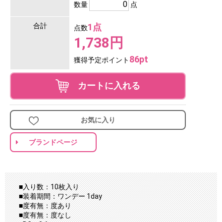
数量
点
合計
1点
点数
1,738円
86pt
獲得予定ポイント
カートに入れる
お気に入り
ブランドページ
■入り数：10枚入り
■装着期間：ワンデー 1day
■度有無：度あり
■度有無：度なし