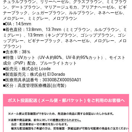
チュラルブラウン、リリーヘーゼル、グラスブラウン、ミミブラウ
ン、デートブラウン、マリアージュモカ、アリアナヘーゼル、ビギ
ナーブラック、シュガーブラウン、ルルブラウン、ネネヘーゼル、
メログレー、ミミグレー、メロブラウン
■DIA：14.5mm
■着色直径：13.8mm、13.7mm（ミミブラウン、ルルブラウン、ミ
ミグレー）、13.9mm（キングブラウン、ゴシップブラウン、ゴシ
ップグレー、ビギナーブラック、ネネヘーゼル、メログレー、メロ
ブラウン）
■含水率：38％
■特徴：UVカット（UV-A 約80%、UV-B 約95%カット）、モイスト
成分（PVP）配合、ブルーライトカット
■販売元：株式会社 Lcode
■製造販売元：株式会社 El Dorado
■医療用具承認番号：30300BZX00050A01
■区分：高度管理医療機器(台湾製）