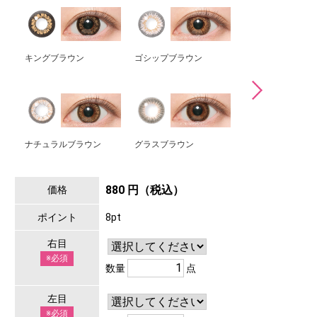
キングブラウン
ゴシップブラウン
ミミブラウン
ナチュラルブラウン
グラスブラウン
マリアージュモカ
880 円（税込）
価格
ポイント
8pt
右目
※必須
数量
点
左目
※必須