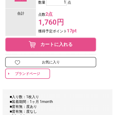
数量
点
合計
2点
点数
1,760円
17pt
獲得予定ポイント
カートに入れる
お気に入り
ブランドページ
■入り数：1枚入り
■装着期間：1ヶ月 1month
■度有無：度あり
■度有無：度なし