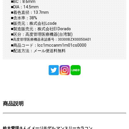
■BC：8.6mm
■DIA：14.5mm
■着色直径：13.7mm
■含水率：38%
■販売元：株式会社Lcode
■製造販売元：株式会社El Dorado
■区分：高度管理医療機器(台湾製)
■高度管理医療機器承認番号：30300BZX00050A01
■商品コード：lcc1mccanm1m01cs0000
■配送方法：メール便送料無料
商品説明
鈴木愛理さんイメージモデル マンスリーカラコン