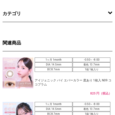
カテゴリ
関連商品
1ヶ月 1month
-0.50～ -8.00
DIA: 14.5mm
着色: 13.7mm
BC 8.7mm
1箱 1枚入り
アイジェニック バイ エバーカラー 度あり 1枚入 N09 コ
コプラム
825 円（税込）
1ヶ月 1month
-0.50～ -8.00
DIA: 14.5mm
着色: 13.7mm
BC 8.7mm
1箱 1枚入り