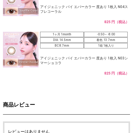
アイジェニック バイ エバーカラー 度あり 1枚入 N04ス
フレコーラル
825 円（税込）
1ヶ月 1month
-0.50～ -8.00
DIA: 14.5mm
着色: 13.7mm
BC 8.7mm
1箱 1枚入り
アイジェニック バイ エバーカラー 度あり 1枚入 N03シ
マーショコラ
825 円（税込）
商品レビュー
レビューはありません