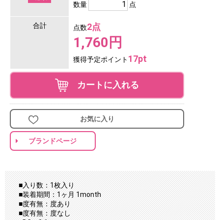
数量
点
合計
2点
点数
1,760円
17pt
獲得予定ポイント
カートに入れる
お気に入り
ブランドページ
■入り数：1枚入り
■装着期間：1ヶ月 1month
■度有無：度あり
■度有無：度なし