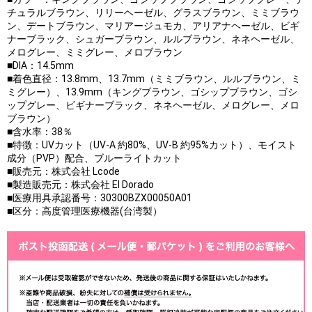
チュラルブラウン、リリーヘーゼル、グラスブラウン、ミミブラウ
ン、デートブラウン、マリアージュモカ、アリアナヘーゼル、ビギ
ナーブラック、シュガーブラウン、ルルブラウン、ネネヘーゼル、
メログレー、ミミグレー、メロブラウン
■DIA：14.5mm
■着色直径：13.8mm、13.7mm（ミミブラウン、ルルブラウン、ミ
ミグレー）、13.9mm（キングブラウン、ゴシップブラウン、ゴシ
ップグレー、ビギナーブラック、ネネヘーゼル、メログレー、メロ
ブラウン）
■含水率：38％
■特徴：UVカット（UV-A 約80%、UV-B 約95%カット）、モイスト
成分（PVP）配合、ブルーライトカット
■販売元：株式会社 Lcode
■製造販売元：株式会社 El Dorado
■医療用具承認番号：30300BZX00050A01
■区分：高度管理医療機器(台湾製）