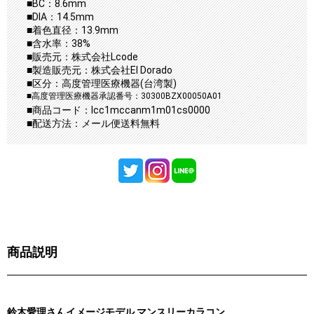
■BC：8.6mm
■DIA：14.5mm
■着色直径：13.9mm
■含水率：38%
■販売元：株式会社Lcode
■製造販売元：株式会社El Dorado
■区分：高度管理医療機器(台湾製)
■高度管理医療機器承認番号：30300BZX00050A01
■商品コード：lcc1mccanm1m01cs0000
■配送方法：メール便送料無料
商品説明
鈴木愛理さんイメージモデル マンスリーカラコン