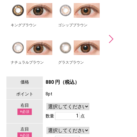
キングブラウン
ゴシップブラウン
ミミブラウン
ナチュラルブラウン
グラスブラウン
マリアージュモカ
880 円（税込）
価格
ポイント
8pt
右目
※必須
数量
点
左目
※必須