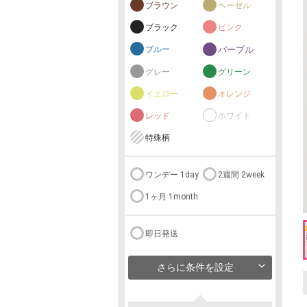
ブラウン
ヘーゼル
ブラック
ピンク
ブルー
パープル
グレー
グリーン
イエロー
オレンジ
レッド
ホワイト
特殊柄
ワンデー 1day
2週間 2week
1ヶ月 1month
即日発送
さらに条件を設定