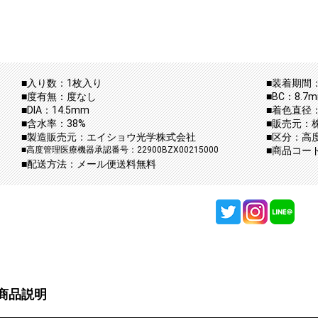
■入り数：1枚入り
■装着期間：
■度有無：度なし
■BC：8.7
■DIA：14.5mm
■着色直径：
■含水率：38%
■販売元：
■製造販売元：エイショウ光学株式会社
■区分：高
■高度管理医療機器承認番号：22900BZX00215000
■商品コード：
■配送方法：メール便送料無料
商品説明