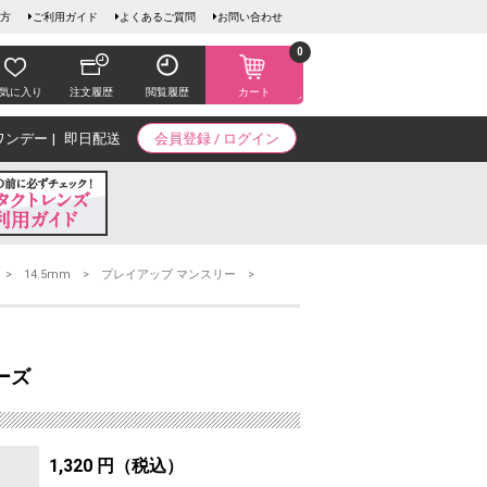
方
ご利用ガイド
よくあるご質問
お問い合わせ
0
気に入り
注文履歴
閲覧履歴
カート
ワンデー
即日配送
会員登録 / ログイン
14.5mm
プレイアップ マンスリー
ーズ
1,320 円（税込）