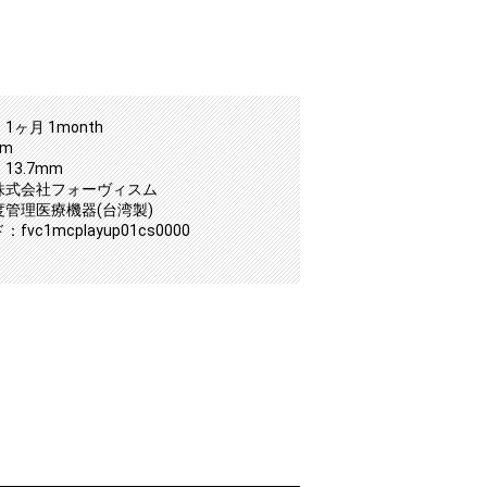
1ヶ月 1month
mm
13.7mm
株式会社フォーヴィスム
度管理医療機器(台湾製)
fvc1mcplayup01cs0000