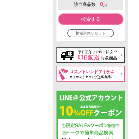
0
該当商品数
点
検索する
検索条件リセット