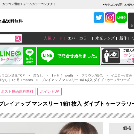
ズ｜ カラコン通販チャームカラーコンタクト
カラコンの正しい使い
全品送料無料
お
人気ワード
エバーカラー
水光レンズ
新作
カラコン通販TOP
度なし
1ヶ月 1month
ブラウン/茶色
イエロー/黄色
度なし｜1ヶ月 1month
プレイアップ マンスリー 1箱1枚入 ダイブトゥーフラワーズ
ポスト投函送料無料
ポイントUP
プレイアップ マンスリー 1箱1枚入 ダイブトゥーフラワ
価格