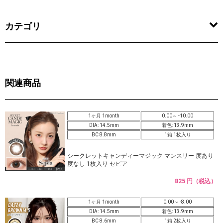
カテゴリ
関連商品
1ヶ月 1month
0.00～ -10.00
DIA: 14.5mm
着色: 13.9mm
BC 8.8mm
1箱 1枚入り
シークレットキャンディーマジック マンスリー 度あり
度なし 1枚入り セピア
825 円（税込）
1ヶ月 1month
0.00～ -8.00
DIA: 14.5mm
着色: 13.9mm
BC 8.6mm
1箱 2枚入り