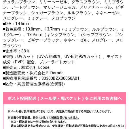
チュラルブラウン、リリーヘーゼル、グラスブラウン、ミミブラウ
ン、デートブラウン、マリアージュモカ、アリアナヘーゼル、ビギ
ナーブラック、シュガーブラウン、ルルブラウン、ネネヘーゼル、
メログレー、ミミグレー、メロブラウン
■DIA：14.5mm
■着色直径：13.8mm、13.7mm（ミミブラウン、ルルブラウン、ミ
ミグレー）、13.9mm（キングブラウン、ゴシップブラウン、ゴシ
ップグレー、ビギナーブラック、ネネヘーゼル、メログレー、メロ
ブラウン）
■含水率：38％
■特徴：UVカット（UV-A 約80%、UV-B 約95%カット）、モイスト
成分（PVP）配合、ブルーライトカット
■販売元：株式会社 Lcode
■製造販売元：株式会社 El Dorado
■医療用具承認番号：30300BZX00050A01
■区分：高度管理医療機器(台湾製）