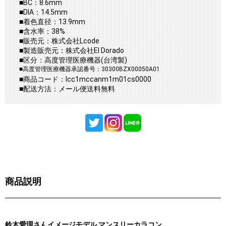
■BC：8.6mm
■DIA：14.5mm
■着色直径：13.9mm
■含水率：38%
■販売元：株式会社Lcode
■製造販売元：株式会社El Dorado
■区分：高度管理医療機器(台湾製)
■高度管理医療機器承認番号：30300BZX00050A01
■商品コード：lcc1mccanm1m01cs0000
■配送方法：メール便送料無料
商品説明
鈴木愛理さんイメージモデル マンスリーカラコン