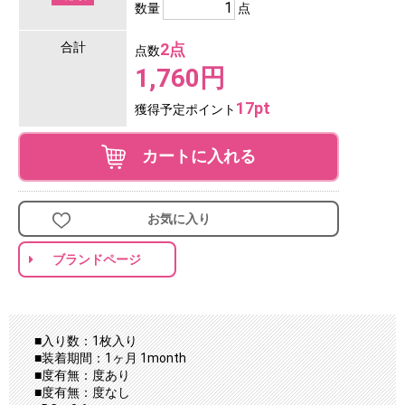
数量
点
合計
2点
点数
1,760円
17pt
獲得予定ポイント
カートに入れる
お気に入り
ブランドページ
■入り数：1枚入り
■装着期間：1ヶ月 1month
■度有無：度あり
■度有無：度なし