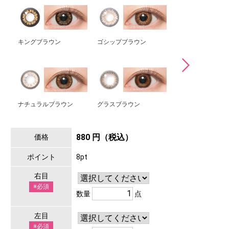
キングブラウン
ゴシップブラウン
ミミブラウン
ナチュラルブラウン
グラスブラウン
マリアージュモカ
880 円（税込）
価格
ポイント
8pt
右目
※必須
数量
点
左目
※必須