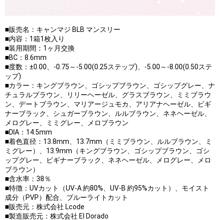
■販売名：キャンマジ BLB マンスリー
■内容：1箱1枚入り
■装用期間：1ヶ月交換
■BC：8.6mm
■度数：±0.00、-0.75～-5.00(0.25ステップ)、-5.00～-8.00(0.50ステ
ップ)
■カラー：キングブラウン、ゴシップブラウン、ゴシップグレー、ナ
チュラルブラウン、リリーヘーゼル、グラスブラウン、ミミブラウ
ン、デートブラウン、マリアージュモカ、アリアナヘーゼル、ビギ
ナーブラック、シュガーブラウン、ルルブラウン、ネネヘーゼル、
メログレー、ミミグレー、メロブラウン
■DIA：14.5mm
■着色直径：13.8mm、13.7mm（ミミブラウン、ルルブラウン、ミ
ミグレー）、13.9mm（キングブラウン、ゴシップブラウン、ゴシ
ップグレー、ビギナーブラック、ネネヘーゼル、メログレー、メロ
ブラウン）
■含水率：38％
■特徴：UVカット（UV-A 約80%、UV-B 約95%カット）、モイスト
成分（PVP）配合、ブルーライトカット
■販売元：株式会社 Lcode
■製造販売元：株式会社 El Dorado