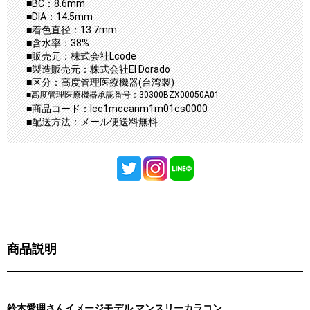
■BC：8.6mm
■DIA：14.5mm
■着色直径：13.7mm
■含水率：38%
■販売元：株式会社Lcode
■製造販売元：株式会社El Dorado
■区分：高度管理医療機器(台湾製)
■高度管理医療機器承認番号：30300BZX00050A01
■商品コード：lcc1mccanm1m01cs0000
■配送方法：メール便送料無料
商品説明
鈴木愛理さんイメージモデル マンスリーカラコン