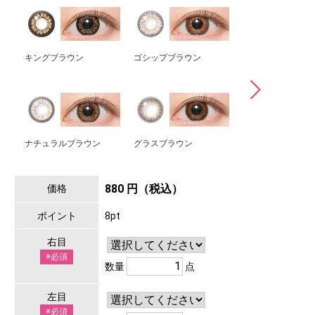
キングブラウン
ゴシップブラウン
ミミブラウン
ナチュラルブラウン
グラスブラウン
マリアージュモカ
880 円（税込）
価格
ポイント
8pt
右目
※必須
数量
点
左目
※必須