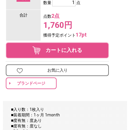
数量
点
合計
2点
点数
1,760円
17pt
獲得予定ポイント
カートに入れる
お気に入り
ブランドページ
■入り数：1枚入り
■装着期間：1ヶ月 1month
■度有無：度あり
■度有無：度なし