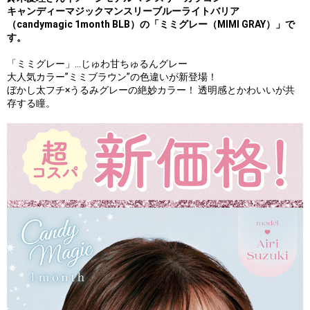
キャンディーマジックマンスリーブルーライトバリア
（candymagic 1month BLB）の「ミミグレー（MIMI GRAY）」で
す。
「ミミグレー」…じゅわ甘ちゅるんグレー
大人気カラー”ミミブラウン”の色違いが新登場！
ぼかし太フチ×うるみグレーの絶妙カラー！ 透明感とかわいいが共
存する瞳。