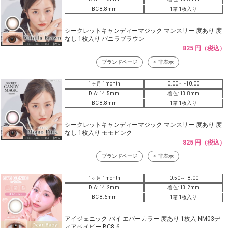
BC 8.8mm
1箱 1枚入り
シークレットキャンディーマジック マンスリー 度あり 度
なし 1枚入り バニラブラウン
825 円（税込）
ブランドページ
非表示
1ヶ月 1month
0.00～ -10.00
DIA: 14.5mm
着色: 13.8mm
BC 8.8mm
1箱 1枚入り
シークレットキャンディーマジック マンスリー 度あり 度
なし 1枚入り モモピンク
825 円（税込）
ブランドページ
非表示
1ヶ月 1month
-0.50～ -8.00
DIA: 14.2mm
着色: 13.2mm
BC 8.6mm
1箱 1枚入り
アイジェニック バイ エバーカラー 度あり 1枚入 NM03デ
ィアベイビー BC8.6