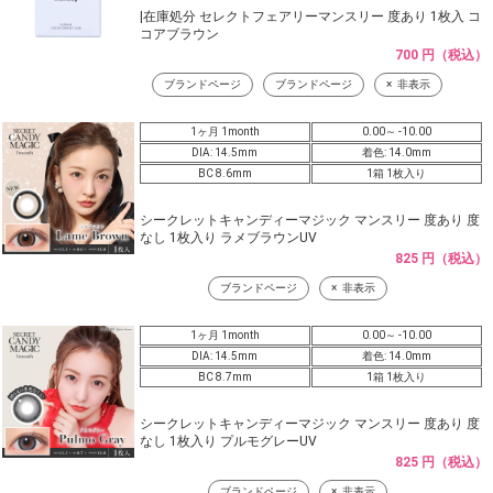
|在庫処分 セレクトフェアリーマンスリー 度あり 1枚入 コ
コアブラウン
700 円（税込）
ブランドページ
ブランドページ
非表示
1ヶ月 1month
0.00～ -10.00
DIA: 14.5mm
着色: 14.0mm
BC 8.6mm
1箱 1枚入り
シークレットキャンディーマジック マンスリー 度あり 度
なし 1枚入り ラメブラウンUV
825 円（税込）
ブランドページ
非表示
1ヶ月 1month
0.00～ -10.00
DIA: 14.5mm
着色: 14.0mm
BC 8.7mm
1箱 1枚入り
シークレットキャンディーマジック マンスリー 度あり 度
なし 1枚入り プルモグレーUV
825 円（税込）
ブランドページ
非表示