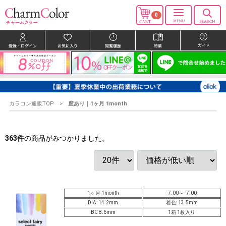
0
カラコン通販TOP
度あり
｜
1ヶ月 1month
363
件
の商品がみつかりました。
1ヶ月 1month
-7.00～ -7.00
DIA: 14.2mm
着色: 13.5mm
BC 8.6mm
1箱 1枚入り