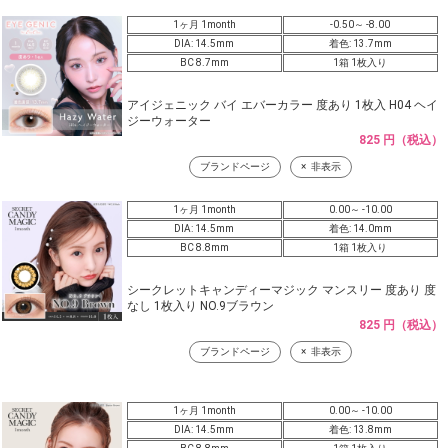
1ヶ月 1month
-0.50～ -8.00
DIA: 14.5mm
着色: 13.7mm
BC 8.7mm
1箱 1枚入り
アイジェニック バイ エバーカラー 度あり 1枚入 H04 ヘイ
ジーウォーター
825 円（税込）
ブランドページ
非表示
1ヶ月 1month
0.00～ -10.00
DIA: 14.5mm
着色: 14.0mm
BC 8.8mm
1箱 1枚入り
シークレットキャンディーマジック マンスリー 度あり 度
なし 1枚入り NO.9ブラウン
825 円（税込）
ブランドページ
非表示
1ヶ月 1month
0.00～ -10.00
DIA: 14.5mm
着色: 13.8mm