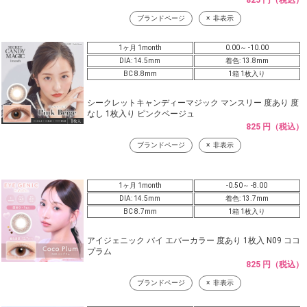
825 円（税込）
ブランドページ
非表示
1ヶ月 1month
0.00～ -10.00
DIA: 14.5mm
着色: 13.8mm
BC 8.8mm
1箱 1枚入り
シークレットキャンディーマジック マンスリー 度あり 度
なし 1枚入り ピンクベージュ
825 円（税込）
ブランドページ
非表示
1ヶ月 1month
-0.50～ -8.00
DIA: 14.5mm
着色: 13.7mm
BC 8.7mm
1箱 1枚入り
アイジェニック バイ エバーカラー 度あり 1枚入 N09 ココ
プラム
825 円（税込）
ブランドページ
非表示