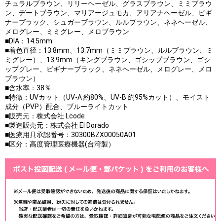
チュラルブラウン、リリーヘーゼル、グラスブラウン、ミミブラウ
ン、デートブラウン、マリアージュモカ、アリアナヘーゼル、ビギ
ナーブラック、シュガーブラウン、ルルブラウン、ネネヘーゼル、
メログレー、ミミグレー、メロブラウン
■DIA：14.5mm
■着色直径：13.8mm、13.7mm（ミミブラウン、ルルブラウン、ミ
ミグレー）、13.9mm（キングブラウン、ゴシップブラウン、ゴシ
ップグレー、ビギナーブラック、ネネヘーゼル、メログレー、メロ
ブラウン）
■含水率：38％
■特徴：UVカット（UV-A 約80%、UV-B 約95%カット）、モイスト
成分（PVP）配合、ブルーライトカット
■販売元：株式会社 Lcode
■製造販売元：株式会社 El Dorado
■医療用具承認番号：30300BZX00050A01
■区分：高度管理医療機器(台湾製）