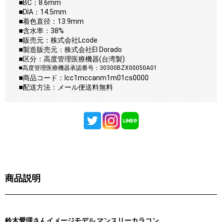
■BC：8.6mm
■DIA：14.5mm
■着色直径：13.9mm
■含水率：38%
■販売元：株式会社Lcode
■製造販売元：株式会社El Dorado
■区分：高度管理医療機器(台湾製)
■高度管理医療機器承認番号：30300BZX00050A01
■商品コード：lcc1mccanm1m01cs0000
■配送方法：メール便送料無料
商品説明
鈴木愛理さんイメージモデル マンスリーカラコン