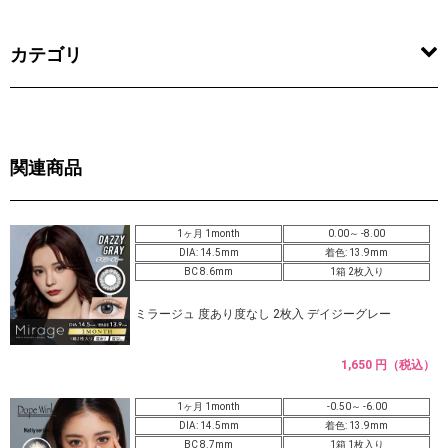
カテゴリ
関連商品
1ヶ月 1month
0.00～ -8.00
DIA: 14.5mm
着色: 13.9mm
BC 8.6mm
1箱 2枚入り
ミラージュ 度あり度なし 2枚入 デイジーグレー
1,650 円（税込）
1ヶ月 1month
-0.50～ -6.00
DIA: 14.5mm
着色: 13.9mm
BC 8.7mm
1箱 1枚入り