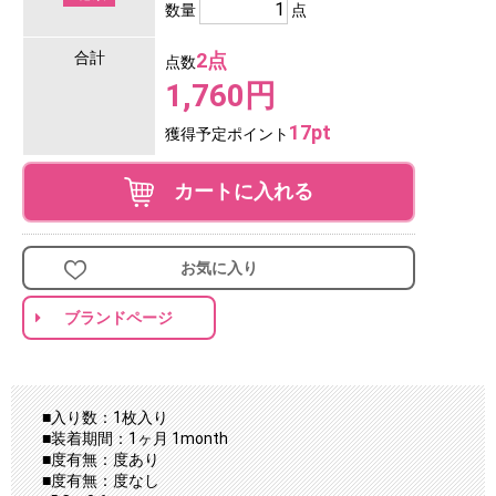
数量
点
合計
2点
点数
1,760円
17pt
獲得予定ポイント
カートに入れる
お気に入り
ブランドページ
■入り数：1枚入り
■装着期間：1ヶ月 1month
■度有無：度あり
■度有無：度なし