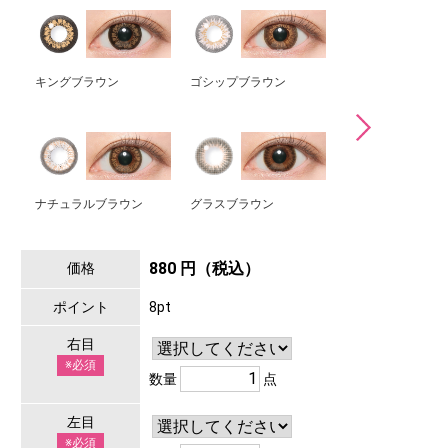
キングブラウン
ゴシップブラウン
ミミブラウン
ナチュラルブラウン
グラスブラウン
マリアージュモカ
880 円（税込）
価格
ポイント
8pt
右目
※必須
数量
点
左目
※必須