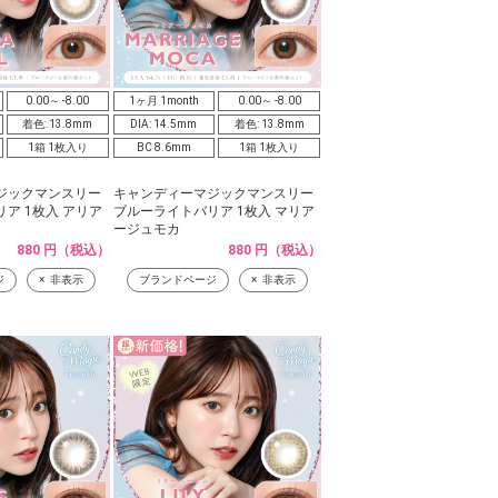
0.00～ -8.00
1ヶ月 1month
0.00～ -8.00
着色: 13.8mm
DIA: 14.5mm
着色: 13.8mm
1箱 1枚入り
BC 8.6mm
1箱 1枚入り
ジックマンスリー
キャンディーマジックマンスリー
ア 1枚入 アリア
ブルーライトバリア 1枚入 マリア
ージュモカ
880 円（税込）
880 円（税込）
ジ
非表示
ブランドページ
非表示