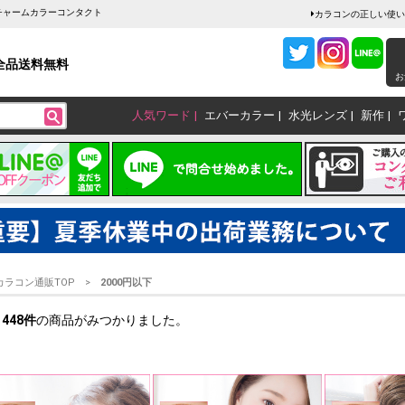
販チャームカラーコンタクト
カラコンの正しい使い
全品送料無料
お
人気ワード
エバーカラー
水光レンズ
新作
カラコン通販TOP
2000円以下
1448
件
の商品がみつかりました。