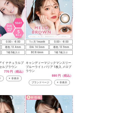
0.00～ -8.00
1ヶ月 1month
0.00～ -8.00
着色: 13.4mm
DIA: 14.5mm
着色: 13.9mm
1箱 5枚入り
BC 8.6mm
1箱 1枚入り
アイ ナチュラルプ
キャンディーマジックマンスリー
ッセルブラウン
ブルーライトバリア 1枚入 メロブ
ラウン
770 円（税込）
880 円（税込）
ジ
非表示
ブランドページ
非表示