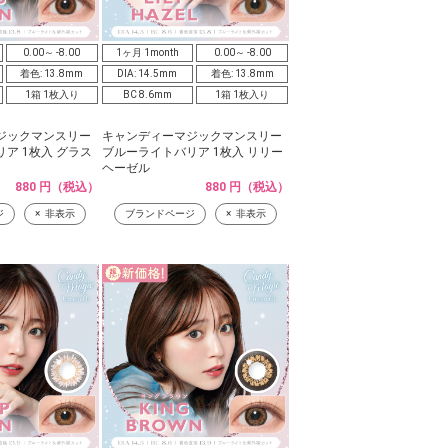
0.00～ -8.00
1ヶ月 1month
0.00～ -8.00
着色: 13.8mm
DIA: 14.5mm
着色: 13.8mm
1箱 1枚入り
BC 8.6mm
1箱 1枚入り
ジックマンスリー
キャンディーマジックマンスリー
ア 1枚入 グラス
ブルーライトバリア 1枚入 リリー
ヘーゼル
880 円（税込）
880 円（税込）
ジ
非表示
ブランドページ
非表示