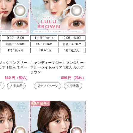
0.00～ -8.00
1ヶ月 1month
0.00～ -8.00
着色: 13.9mm
DIA: 14.5mm
着色: 13.7mm
1箱 1枚入り
BC 8.6mm
1箱 1枚入り
ジックマンスリー
キャンディーマジックマンスリー
ア 1枚入 ネネヘ
ブルーライトバリア 1枚入 ルルブ
ラウン
880 円（税込）
880 円（税込）
ジ
非表示
ブランドページ
非表示