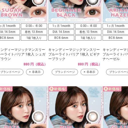
ヶ月 1month
0.00～ -8.00
1ヶ月 1month
0.00～ -8.00
1ヶ月 1month
IA: 14.5mm
着色: 13.8mm
DIA: 14.5mm
着色: 13.9mm
DIA: 14.5mm
BC 8.6mm
1箱 1枚入り
BC 8.6mm
1箱 1枚入り
BC 8.6mm
ャンディーマジックマンスリー
キャンディーマジックマンスリー
キャンディーマ
ーライトバリア 1枚入 シュガ
ブルーライトバリア 1枚入 ビギナ
ブルーライトバリ
ブラウン
ーブラック
ナヘーゼル
880 円（税込）
880 円（税込）
ブランドページ
非表示
ブランドページ
非表示
ブランドペー