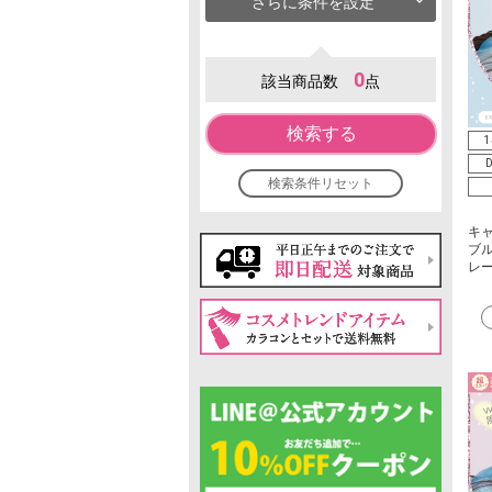
さらに条件を設定
0
該当商品数
点
検索する
1
D
検索条件リセット
キ
ブル
レ