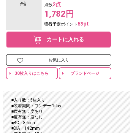
合計
2点
点数
1,782円
89pt
獲得予定ポイント
カートに入れる
お気に入り
30枚入りはこちら
ブランドページ
■入り数：5枚入り
■装着期間：ワンデー 1day
■度有無：度あり
■度有無：度なし
■BC：8.6mm
■DIA：14.2mm