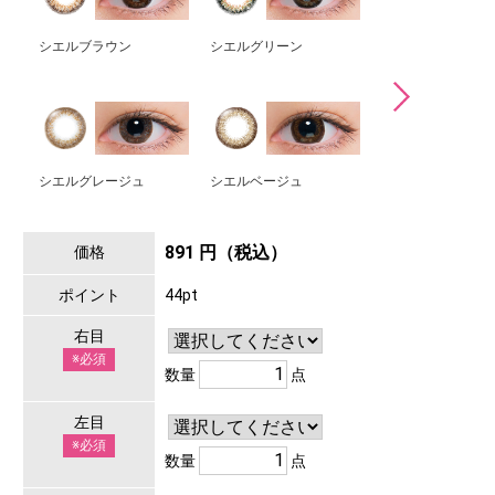
シエルブラウン
シエルグリーン
シエルペールピン
シエルグレージュ
シエルベージュ
となりのあの子
891 円（税込）
価格
ポイント
44pt
右目
※必須
数量
点
左目
※必須
数量
点