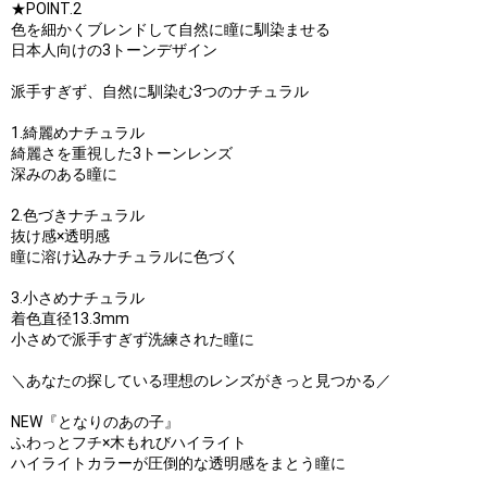
★POINT.2
色を細かくブレンドして自然に瞳に馴染ませる
日本人向けの3トーンデザイン
派手すぎず、自然に馴染む3つのナチュラル
1.綺麗めナチュラル
綺麗さを重視した3トーンレンズ
深みのある瞳に
2.色づきナチュラル
抜け感×透明感
瞳に溶け込みナチュラルに色づく
3.小さめナチュラル
着色直径13.3mm
小さめで派手すぎず洗練された瞳に
＼あなたの探している理想のレンズがきっと見つかる／
NEW『となりのあの子』
ふわっとフチ×木もれびハイライト
ハイライトカラーが圧倒的な透明感をまとう瞳に