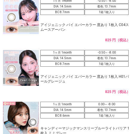
1ヶ月 1month
-0.50～ -8.00
DIA: 14.5mm
着色: 13.7mm
BC 8.7mm
1箱 1枚入り
アイジェニック バイ エバーカラー 度あり 1枚入 C04ス
ムースアーバン
825 円（税込）
1ヶ月 1month
-0.50～ -8.00
DIA: 14.5mm
着色: 13.7mm
BC 8.7mm
1箱 1枚入り
アイジェニック バイ エバーカラー 度あり 1枚入 H01パ
ールグレージュ
825 円（税込）
1ヶ月 1month
0.00～ -8.00
DIA: 14.5mm
着色: 13.7mm
BC 8.6mm
1箱 1枚入り
キャンディーマジックマンスリーブルーライトバリア 1
枚入 ミミグレー