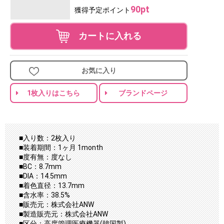
90pt
獲得予定ポイント
カートに入れる
お気に入り
1枚入りはこちら
ブランドページ
■入り数：2枚入り
■装着期間：1ヶ月 1month
■度有無：度なし
■BC：8.7mm
■DIA：14.5mm
■着色直径：13.7mm
■含水率：38.5%
■販売元：株式会社ANW
■製造販売元：株式会社ANW
■区分：高度管理医療機器(韓国製)