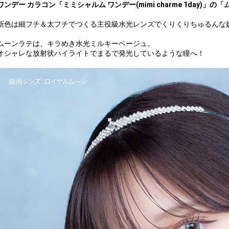
ワンデー カラコン「ミミシャルム ワンデー(mimi charme 1day)」の「ム
新色は細フチ＆太フチでつくる主役級水光レンズでくりくりちゅるんな妖
ムーンラテは、キラめき水光ミルキーベージュ。
オシャレな放射状ハイライトでまるで発光しているような瞳へ！