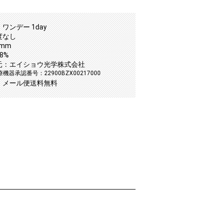
ワンデー 1day
度なし
2mm
8%
元：エイショウ光学株式会社
機器承認番号：22900BZX00217000
：メール便送料無料