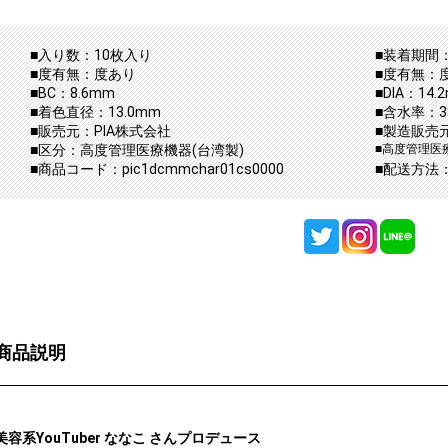
■入り数：10枚入り
■装着期間：
■度有無：度あり
■度有無：
■BC：8.6mm
■DIA：14.
■着色直径：13.0mm
■含水率：3
■販売元：PIA株式会社
■製造販売
■区分：高度管理医療機器(台湾製)
■高度管理医療
■商品コード：pic1dcmmchar01cs0000
■配送方法
商品説明
美容系YouTuber ななこ さんプロデュース