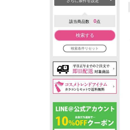
さらに条件を設定
0
該当商品数
点
検索する
検索条件リセット