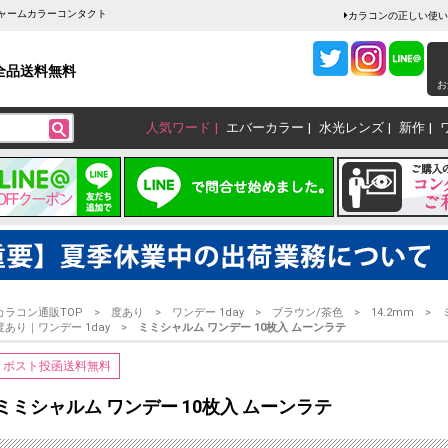
チャームカラーコンタクト
カラコンの正しい使い
全品送料無料
お
人気ワード
エバーカラー
水光レンズ
新作
カラコン通販TOP
度あり
ワンデー 1day
ブラウン/茶色
14.2mm
度あり｜ワンデー 1day
ミミシャルム ワンデー 10枚入 ムーンラテ
ポスト投函送料無料
ミミシャルム ワンデー 10枚入 ムーンラテ