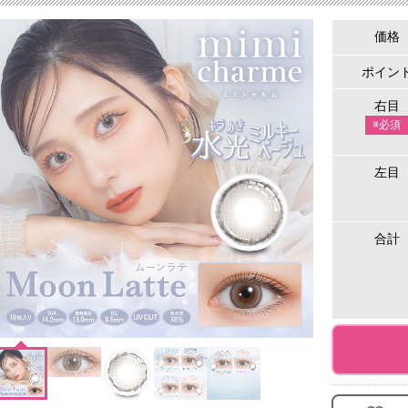
価格
ポイン
右目
※必須
左目
合計