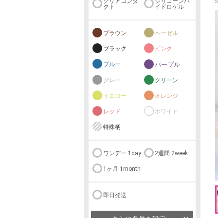
クリアコンタ
シリコーンハ
クト
イドロゲル
ブラウン
ヘーゼル
ブラック
ピンク
ブルー
パープル
グレー
グリーン
イエロー
オレンジ
レッド
ホワイト
特殊柄
ワンデー 1day
2週間 2week
1ヶ月 1month
即日発送