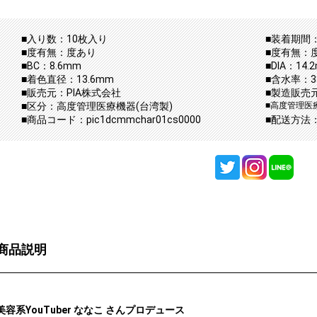
■入り数：10枚入り
■装着期間：
■度有無：度あり
■度有無：
■BC：8.6mm
■DIA：14.
■着色直径：13.6mm
■含水率：3
■販売元：PIA株式会社
■製造販売
■区分：高度管理医療機器(台湾製)
■高度管理医療
■商品コード：pic1dcmmchar01cs0000
■配送方法
商品説明
美容系YouTuber ななこ さんプロデュース