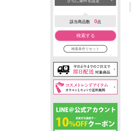
さらに条件を設定
0
該当商品数
点
検索する
検索条件リセット