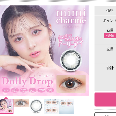
価格
ポイン
右目
※必須
左目
合計