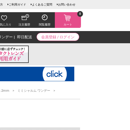
方
ご利用ガイド
よくあるご質問
お問い合わせ
0
気に入り
注文履歴
閲覧履歴
カート
ワンデー
即日配送
会員登録 / ログイン
4.2mm
ミミシャルム ワンデー