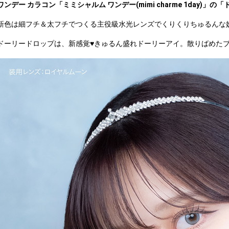
ワンデー カラコン「ミミシャルム ワンデー(mimi charme 1day)」の「ド
新色は細フチ＆太フチでつくる主役級水光レンズでくりくりちゅるんな妖
ドーリードロップは、新感覚♥きゅるん盛れドーリーアイ。散りばめた