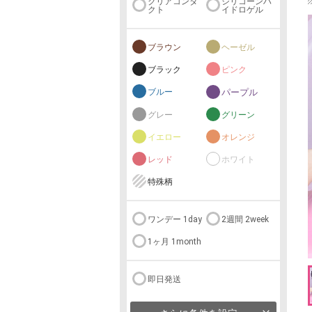
クリアコンタ
シリコーンハ
クト
イドロゲル
ブラウン
ヘーゼル
ブラック
ピンク
ブルー
パープル
グレー
グリーン
イエロー
オレンジ
レッド
ホワイト
特殊柄
ワンデー 1day
2週間 2week
1ヶ月 1month
即日発送