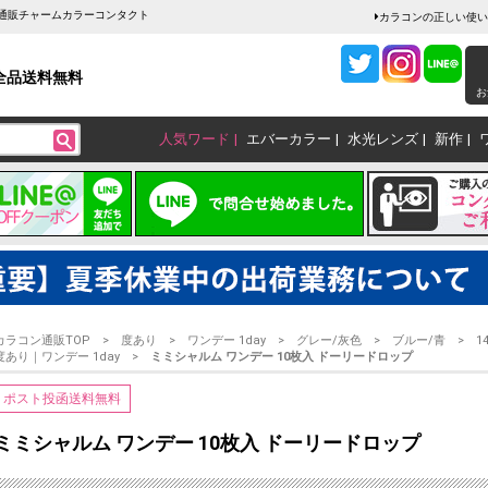
コン通販チャームカラーコンタクト
カラコンの正しい使い
全品送料無料
お
人気ワード
エバーカラー
水光レンズ
新作
カラコン通販TOP
度あり
ワンデー 1day
グレー/灰色
ブルー/青
1
度あり｜ワンデー 1day
ミミシャルム ワンデー 10枚入 ドーリードロップ
ポスト投函送料無料
ミミシャルム ワンデー 10枚入 ドーリードロップ