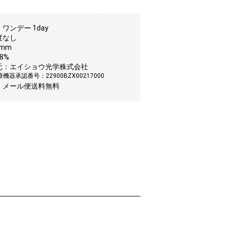
ワンデー 1day
度なし
2mm
8%
元：エイショウ光学株式会社
機器承認番号：22900BZX00217000
：メール便送料無料