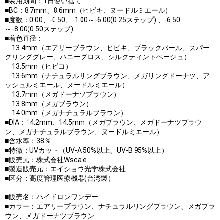
■装用期間：1日使い捨て
■BC：8.7mm、8.6mm（ヒビキ、ヌードルミエール）
■度数：0.00、-0.50、-1.00～-6.00(0.25ステップ) 、-6.50
～-8.00(0.50ステップ)
■着色直径：
13.4mm（エアリーブラウン、ヒビキ、ブラックパール、スパー
クリンググレー、ハニーグロス、シルクティントベージュ）
13.5mm（ヒビコ）
13.6mm（ナチュラルリングブラウン、メガリングドーナツ、ア
ッシュルミエール、ヌードルミエール）
13.7mm（メガドーナツブラウン）
13.8mm（メガブラウン）
14.0mm（メガナチュラルブラウン）
■DIA：14.2mm、14.5mm（メガブラウン、メガドーナツブラウ
ン、メガナチュラルブラウン、ヌードルミエール）
■含水率：38％
■特徴：UVカット（UV-A 50%以上、UV-B 95%以上）
■販売元：株式会社Wscale
■製造販売元：エイショウ光学株式会社
■区分：高度管理医療機器(台湾製）
■販売名：ハイドロンワンデー
■カラー：エアリーブラウン、ナチュラルリングブラウン、メガブラ
ウン、メガドーナツブラウン