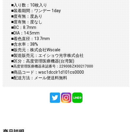
■入り数：10枚入り
■装着期間：ワンデー 1day
■度有無：度あり
■度有無：度なし
■BC：8.7mm
■DIA：14.5mm
■着色直径：13.7mm
■含水率：38%
■販売元：株式会社Wscale
■製造販売元：エイショウ光学株式会社
■区分：高度管理医療機器(台湾製)
■高度管理医療機器承認番号：22900BZX00217000
■商品コード：wsc1dcclr1d101cs0000
■配送方法：メール便送料無料
商品説明