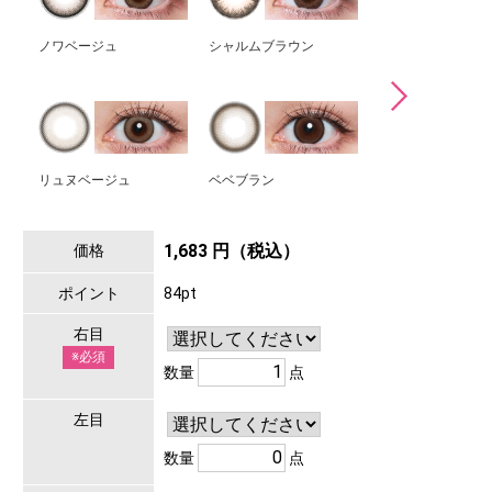
ノワベージュ
シャルムブラウン
シピベージュ
リュヌベージュ
ベベブラン
エアルブラック
1,683 円（税込）
価格
ポイント
84pt
右目
※必須
数量
点
左目
数量
点