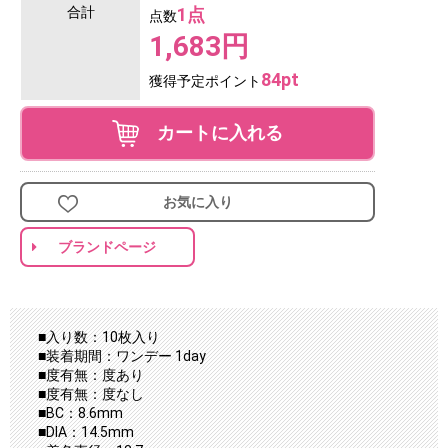
合計
1点
点数
1,683円
84pt
獲得予定ポイント
カートに入れる
お気に入り
ブランドページ
■入り数：10枚入り
■装着期間：ワンデー 1day
■度有無：度あり
■度有無：度なし
■BC：8.6mm
■DIA：14.5mm