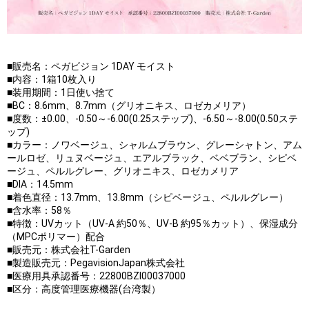
■販売名：ペガビジョン 1DAY モイスト
■内容：1箱10枚入り
■装用期間：1日使い捨て
■BC：8.6mm、8.7mm（グリオニキス、ロゼカメリア）
■度数：±0.00、-0.50～-6.00(0.25ステップ)、-6.50～-8.00(0.50ステ
ップ)
■カラー：ノワベージュ、シャルムブラウン、グレーシャトン、アム
ールロゼ、リュヌベージュ、エアルブラック、ベベブラン、シピベ
ージュ、ペルルグレー、グリオニキス、ロゼカメリア
■DIA：14.5mm
■着色直径：13.7mm、13.8mm（シピベージュ、ペルルグレー）
■含水率：58％
■特徴：UVカット（UV-A 約50％、UV-B 約95％カット）、保湿成分
（MPCポリマー）配合
■販売元：株式会社T-Garden
■製造販売元：PegavisionJapan株式会社
■医療用具承認番号：22800BZI00037000
■区分：高度管理医療機器(台湾製）