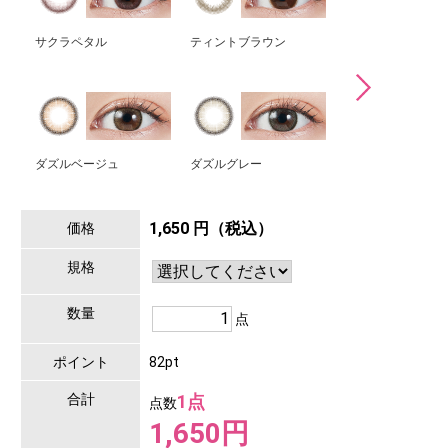
サクラペタル
ティントブラウン
コーラルブラウン
ダズルベージュ
ダズルグレー
ダークピオニー
1,650 円（税込）
価格
規格
数量
点
ポイント
82pt
合計
1点
点数
1,650円