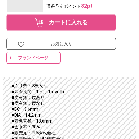
82pt
獲得予定ポイント
カートに入れる
お気に入り
ブランドページ
■入り数：2枚入り
■装着期間：1ヶ月 1month
■度有無：度あり
■度有無：度なし
■BC：8.6mm
■DIA：14.2mm
■着色直径：13.6mm
■含水率：38%
■販売元：PIA株式会社
■製造販売元：PIA株式会社