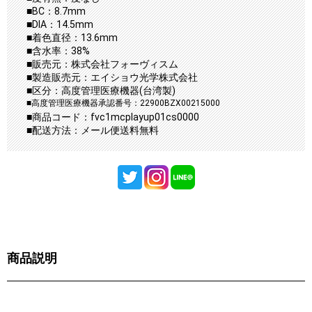
■BC：8.7mm
■DIA：14.5mm
■着色直径：13.6mm
■含水率：38%
■販売元：株式会社フォーヴィスム
■製造販売元：エイショウ光学株式会社
■区分：高度管理医療機器(台湾製)
■高度管理医療機器承認番号：22900BZX00215000
■商品コード：fvc1mcplayup01cs0000
■配送方法：メール便送料無料
商品説明