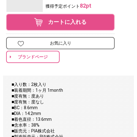
82pt
獲得予定ポイント
カートに入れる
お気に入り
ブランドページ
■入り数：2枚入り
■装着期間：1ヶ月 1month
■度有無：度あり
■度有無：度なし
■BC：8.6mm
■DIA：14.2mm
■着色直径：13.6mm
■含水率：38%
■販売元：PIA株式会社
■製造販売元：PIA株式会社