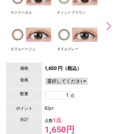
サクラペタル
ティントブラウン
コーラルブラウン
ダズルベージュ
ダズルグレー
ダークピオニー
1,650 円（税込）
価格
規格
数量
点
ポイント
82pt
合計
1点
点数
1,650円