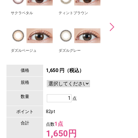
サクラペタル
ティントブラウン
コーラルブラウン
ダズルベージュ
ダズルグレー
ダークピオニー
1,650 円（税込）
価格
規格
数量
点
ポイント
82pt
合計
1点
点数
1,650円