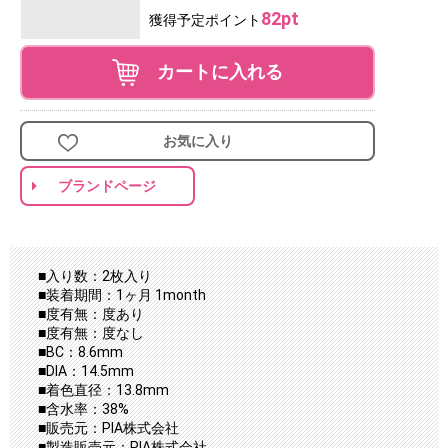
82pt
獲得予定ポイント
カートに入れる
お気に入り
ブランドページ
■入り数：2枚入り
■装着期間：1ヶ月 1month
■度有無：度あり
■度有無：度なし
■BC：8.6mm
■DIA：14.5mm
■着色直径：13.8mm
■含水率：38%
■販売元：PIA株式会社
■製造販売元：PIA株式会社