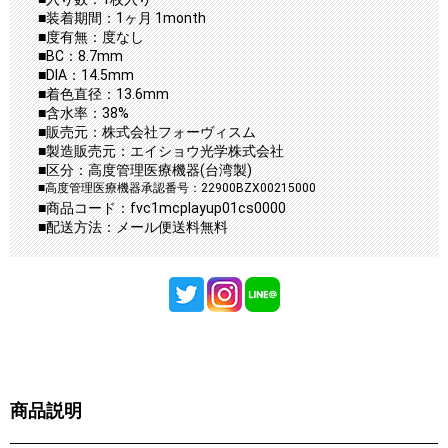
■装着期間：1ヶ月 1month
■度有無：度なし
■BC：8.7mm
■DIA：14.5mm
■着色直径：13.6mm
■含水率：38%
■販売元：株式会社フォーヴィスム
■製造販売元：エイショウ光学株式会社
■区分：高度管理医療機器(台湾製)
■高度管理医療機器承認番号：22900BZX00215000
■商品コード：fvc1mcplayup01cs0000
■配送方法：メール便送料無料
商品説明