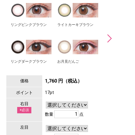
リングピンクブラウン
ライトカーキブラウン
ましゅまろ
リングダークブラウン
お月見だんご
トゥンカロン
1,760 円（税込）
価格
ポイント
17pt
右目
※必須
数量
点
左目