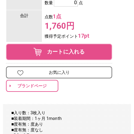
数量
点
合計
1点
点数
1,760円
17pt
獲得予定ポイント
カートに入れる
お気に入り
ブランドページ
■入り数：3枚入り
■装着期間：1ヶ月 1month
■度有無：度あり
■度有無：度なし