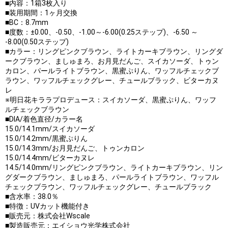
■内容：1箱3枚入り
■装用期間：1ヶ月交換
■BC：8.7mm
■度数：±0.00、-0.50、-1.00～-6.00(0.25ステップ)、-6.50 ～
-8.00(0.50ステップ)
■カラー：リングピンクブラウン、ライトカーキブラウン、リングダ
ークブラウン、ましゅまろ、お月見だんご、スイカソーダ、トゥン
カロン、パールライトブラウン、黒蜜ぷりん、ワッフルチェックブ
ラウン、ワッフルチェックグレー、チュールブラック、ビターカヌ
レ
※明日花キララプロデュース：スイカソーダ、黒蜜ぷりん、ワッフ
ルチェックブラウン
■DIA/着色直径/カラー名
15.0/14.1mm/スイカソーダ
15.0/14.2mm/黒蜜ぷりん
15.0/14.3mm/お月見だんご、トゥンカロン
15.0/14.4mm/ビターカヌレ
14.5/14.0mm/リングピンクブラウン、ライトカーキブラウン、リン
グダークブラウン、ましゅまろ、パールライトブラウン、ワッフル
チェックブラウン、ワッフルチェックグレー、チュールブラック
■含水率：38.0％
■特徴：UVカット機能付き
■販売元：株式会社Wscale
■製造販売元：エイショウ光学株式会社