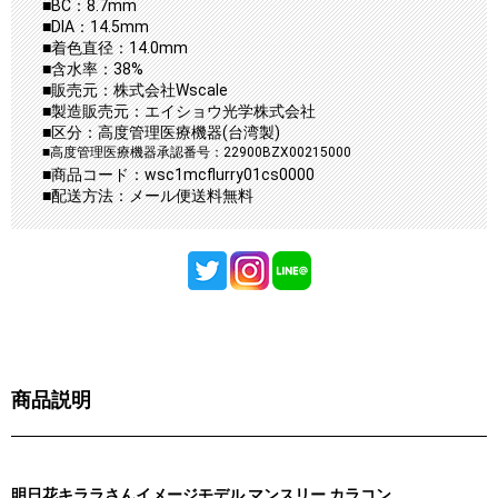
■BC：8.7mm
■DIA：14.5mm
■着色直径：14.0mm
■含水率：38%
■販売元：株式会社Wscale
■製造販売元：エイショウ光学株式会社
■区分：高度管理医療機器(台湾製)
■高度管理医療機器承認番号：22900BZX00215000
■商品コード：wsc1mcflurry01cs0000
■配送方法：メール便送料無料
商品説明
明日花キララさんイメージモデル マンスリー カラコン