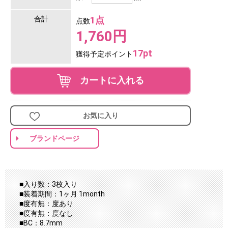
合計
1点
点数
1,760円
17pt
獲得予定ポイント
カートに入れる
お気に入り
ブランドページ
■入り数：3枚入り
■装着期間：1ヶ月 1month
■度有無：度あり
■度有無：度なし
■BC：8.7mm