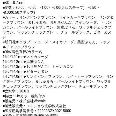
■BC：8.7mm
■度数：±0.00、-0.50、-1.00～-6.00(0.25ステップ)、-6.50 ～
-8.00(0.50ステップ)
■カラー：リングピンクブラウン、ライトカーキブラウン、リングダ
ークブラウン、ましゅまろ、お月見だんご、スイカソーダ、トゥン
カロン、パールライトブラウン、黒蜜ぷりん、ワッフルチェックブ
ラウン、ワッフルチェックグレー、チュールブラック、ビターカヌ
レ
※明日花キララプロデュース：スイカソーダ、黒蜜ぷりん、ワッフ
ルチェックブラウン
■DIA/着色直径/カラー名
15.0/14.1mm/スイカソーダ
15.0/14.2mm/黒蜜ぷりん
15.0/14.3mm/お月見だんご、トゥンカロン
15.0/14.4mm/ビターカヌレ
14.5/14.0mm/リングピンクブラウン、ライトカーキブラウン、リン
グダークブラウン、ましゅまろ、パールライトブラウン、ワッフル
チェックブラウン、ワッフルチェックグレー、チュールブラック
■含水率：38.0％
■特徴：UVカット機能付き
■販売元：株式会社Wscale
■製造販売元：エイショウ光学株式会社
■医療用具承認番号：22900BZX00215000
■区分：高度管理医療機器(台湾製）