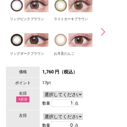
リングピンクブラウン
ライトカーキブラウン
ましゅまろ
リングダークブラウン
お月見だんご
トゥンカロン
1,760 円（税込）
価格
ポイント
17pt
右目
※必須
数量
点
左目
数量
点