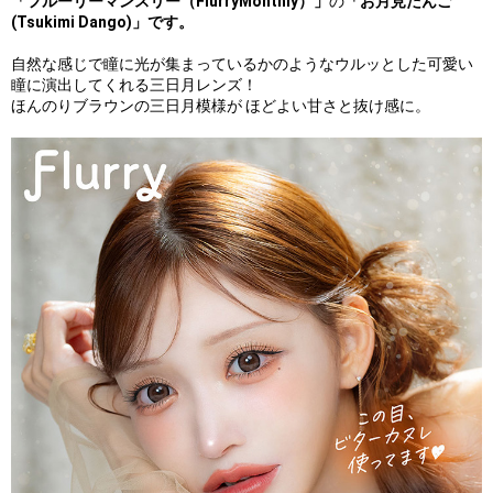
「フルーリーマンスリー（FlurryMonthly）」
の
「お月見だんご
(Tsukimi Dango)」です。
自然な感じで瞳に光が集まっているかのようなウルッとした可愛い
瞳に演出してくれる三日月レンズ！
ほんのりブラウンの三日月模様が ほどよい甘さと抜け感に。