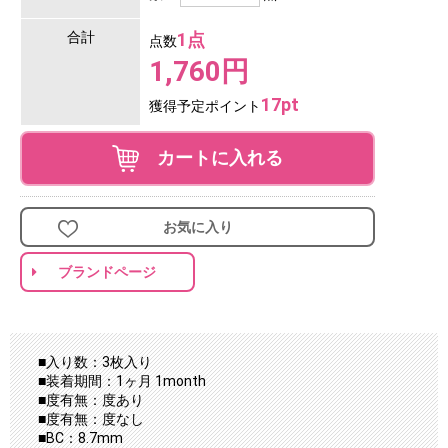
合計
1点
点数
1,760円
17pt
獲得予定ポイント
カートに入れる
お気に入り
ブランドページ
■入り数：3枚入り
■装着期間：1ヶ月 1month
■度有無：度あり
■度有無：度なし
■BC：8.7mm