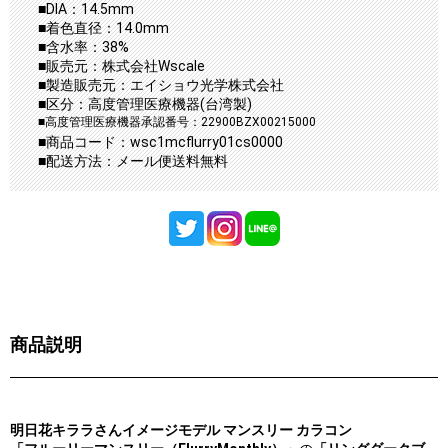
■DIA：14.5mm
■着色直径：14.0mm
■含水率：38%
■販売元：株式会社Wscale
■製造販売元：エイショウ光学株式会社
■区分：高度管理医療機器(台湾製)
■高度管理医療機器承認番号：22900BZX00215000
■商品コード：wsc1mcflurry01cs0000
■配送方法：メール便送料無料
商品説明
明日花キララさんイメージモデル マンスリー カラコン