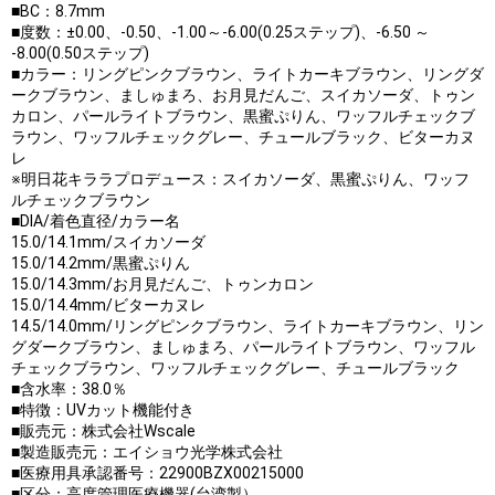
■BC：8.7mm
■度数：±0.00、-0.50、-1.00～-6.00(0.25ステップ)、-6.50 ～
-8.00(0.50ステップ)
■カラー：リングピンクブラウン、ライトカーキブラウン、リングダ
ークブラウン、ましゅまろ、お月見だんご、スイカソーダ、トゥン
カロン、パールライトブラウン、黒蜜ぷりん、ワッフルチェックブ
ラウン、ワッフルチェックグレー、チュールブラック、ビターカヌ
レ
※明日花キララプロデュース：スイカソーダ、黒蜜ぷりん、ワッフ
ルチェックブラウン
■DIA/着色直径/カラー名
15.0/14.1mm/スイカソーダ
15.0/14.2mm/黒蜜ぷりん
15.0/14.3mm/お月見だんご、トゥンカロン
15.0/14.4mm/ビターカヌレ
14.5/14.0mm/リングピンクブラウン、ライトカーキブラウン、リン
グダークブラウン、ましゅまろ、パールライトブラウン、ワッフル
チェックブラウン、ワッフルチェックグレー、チュールブラック
■含水率：38.0％
■特徴：UVカット機能付き
■販売元：株式会社Wscale
■製造販売元：エイショウ光学株式会社
■医療用具承認番号：22900BZX00215000
■区分：高度管理医療機器(台湾製）