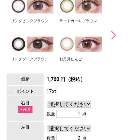
リングピンクブラウン
ライトカーキブラウン
ましゅまろ
リングダークブラウン
お月見だんご
トゥンカロン
1,760 円（税込）
価格
ポイント
17pt
右目
※必須
数量
点
左目
数量
点