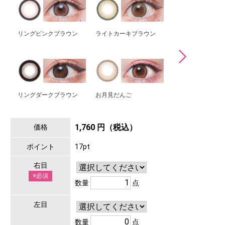
リングピンクブラウン
ライトカーキブラウン
ましゅまろ
リングダークブラウン
お月見だんご
トゥンカロン
1,760 円（税込）
価格
ポイント
17pt
右目
※必須
数量
点
左目
数量
点