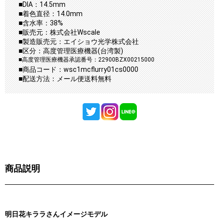
■DIA：14.5mm
■着色直径：14.0mm
■含水率：38%
■販売元：株式会社Wscale
■製造販売元：エイショウ光学株式会社
■区分：高度管理医療機器(台湾製)
■高度管理医療機器承認番号：22900BZX00215000
■商品コード：wsc1mcflurry01cs0000
■配送方法：メール便送料無料
商品説明
明日花キララさんイメージモデル