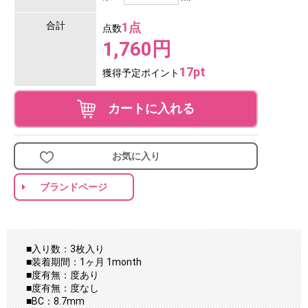
合計
1点
点数
1,760円
17pt
獲得予定ポイント
カートに入れる
お気に入り
ブランドページ
■入り数：3枚入り
■装着期間：1ヶ月 1month
■度有無：度あり
■度有無：度なし
■BC：8.7mm