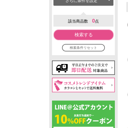
さらに条件を設定
0
該当商品数
点
検索する
検索条件リセット