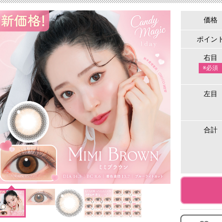
価格
ポイン
右目
※必須
左目
合計