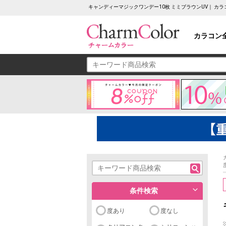
キャンディーマジックワンデー10枚 ミミブラウンUV｜ カ
カラコン
条件検索
度あり
度なし