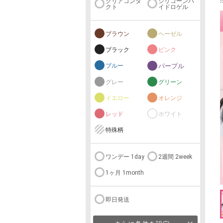
クリアコンタ
シリコーンハ
クト
イドロゲル
ブラウン
ヘーゼル
ブラック
ピンク
ブルー
パープル
グレー
グリーン
イエロー
オレンジ
レッド
ホワイト
特殊柄
ワンデー 1day
2週間 2week
1ヶ月 1month
即日発送