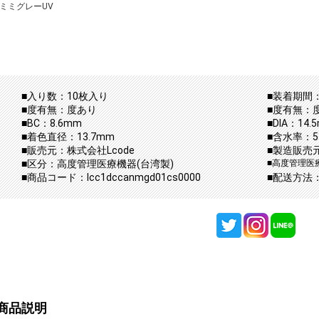
ミミグレーUV
■入り数：10枚入り
■装着期間：
■度有無：度あり
■度有無：
■BC：8.6mm
■DIA：14.
■着色直径：13.7mm
■含水率：5
■販売元：株式会社Lcode
■製造販売元：
■区分：高度管理医療機器(台湾製)
■高度管理医療
■商品コード：lcc1dccanmgd01cs0000
■配送方法
商品説明