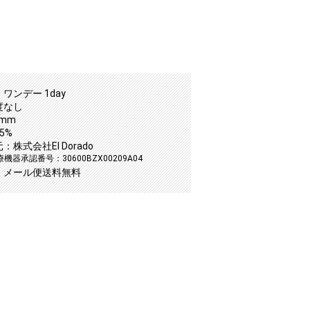
ワンデー 1day
度なし
5mm
5%
株式会社El Dorado
機器承認番号：30600BZX00209A04
：メール便送料無料