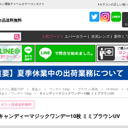
ラコン通販チャームカラーコンタクト
カラコンの正しい使い
全品送料無料
お
人気ワード
エバーカラー
水光レンズ
新作
カラコン通販TOP
度あり
ワンデー 1day
ブラウン/茶色
14.5mm
度あり｜ワンデー 1day
キャンディーマジックワンデー10枚 ミミブラウンUV
ポスト投函送料無料
キャンディーマジックワンデー10枚 ミミブラウンUV