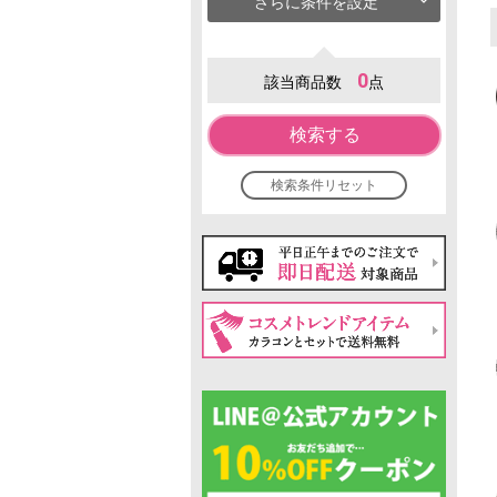
さらに条件を設定
0
該当商品数
点
検索する
検索条件リセット