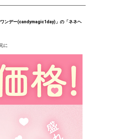
ー(candymagic1day)」の「ネネヘ
元に