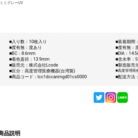
ミミグレーUV
■入り数：10枚入り
■装着期間：
■度有無：度あり
■度有無：
■BC：8.6mm
■DIA：14.
■着色直径：13.9mm
■含水率：5
■販売元：株式会社Lcode
■製造販売元：
■区分：高度管理医療機器(台湾製)
■高度管理医療
■商品コード：lcc1dccanmgd01cs0000
■配送方法
商品説明