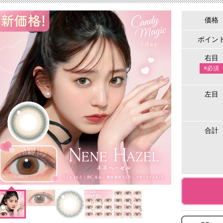
価格
ポイン
右目
※必須
左目
合計