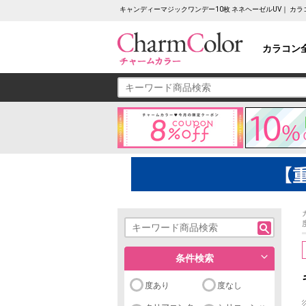
キャンディーマジックワンデー10枚 ネネヘーゼルUV｜ カ
カラコン
条件検索
度あり
度なし