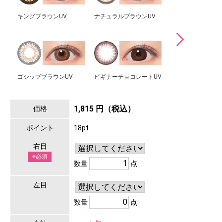
キングブラウンUV
ナチュラルブラウンUV
シュガーブラウンU
ゴシップブラウンUV
ビギナーチョコレートUV
リリーヘーゼルUV
1,815 円（税込）
価格
ポイント
18pt
右目
※必須
数量
点
左目
数量
点