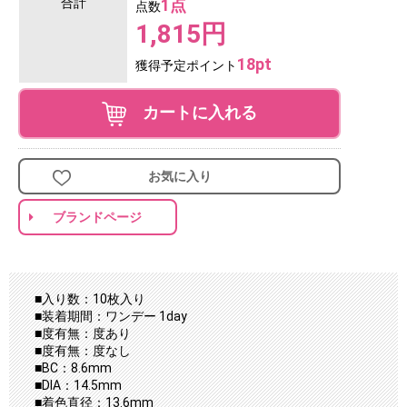
合計
1点
点数
1,815円
18pt
獲得予定ポイント
カートに入れる
お気に入り
ブランドページ
■入り数：10枚入り
■装着期間：ワンデー 1day
■度有無：度あり
■度有無：度なし
■BC：8.6mm
■DIA：14.5mm
■着色直径：13.6mm