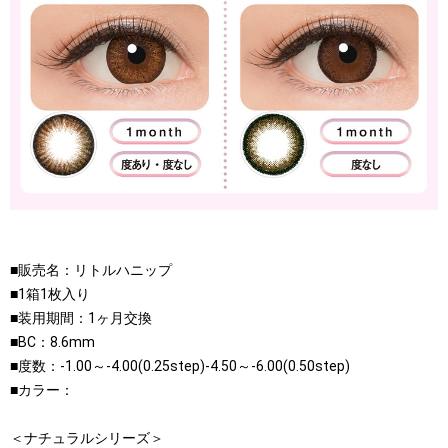
■販売名：リトルハニップ
■1箱1枚入り
■装用期間：1ヶ月交換
■BC：8.6mm
■度数：-1.00～-4.00(0.25step)-4.50～-6.00(0.50step)
■カラー：
＜ナチュラルシリーズ＞