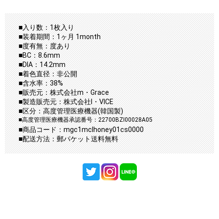
■入り数：1枚入り
■装着期間：1ヶ月 1month
■度有無：度あり
■BC：8.6mm
■DIA：14.2mm
■着色直径：非公開
■含水率：38%
■販売元：株式会社m・Grace
■製造販売元：株式会社I・VICE
■区分：高度管理医療機器(韓国製)
■高度管理医療機器承認番号：22700BZI00028A05
■商品コード：mgc1mclhoney01cs0000
■配送方法：郵パケット送料無料