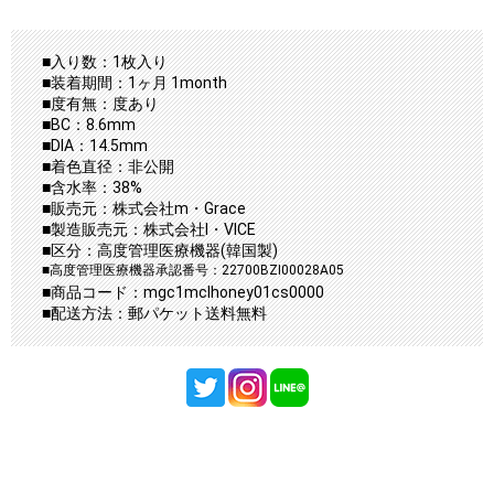
■入り数：1枚入り
■装着期間：1ヶ月 1month
■度有無：度あり
■BC：8.6mm
■DIA：14.5mm
■着色直径：非公開
■含水率：38%
■販売元：株式会社m・Grace
■製造販売元：株式会社I・VICE
■区分：高度管理医療機器(韓国製)
■高度管理医療機器承認番号：22700BZI00028A05
■商品コード：mgc1mclhoney01cs0000
■配送方法：郵パケット送料無料