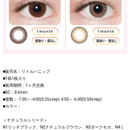
■販売名：リトルハニップ
■1箱1枚入り
■装用期間：1ヶ月交換
■BC：8.6mm
■度数：-1.00～-4.00(0.25step)-4.50～-6.00(0.50step)
■カラー：
＜ナチュラルシリーズ＞
N1リッチブラック、N2ナチュラルブラウン、N3ダークモカ、N4ミ