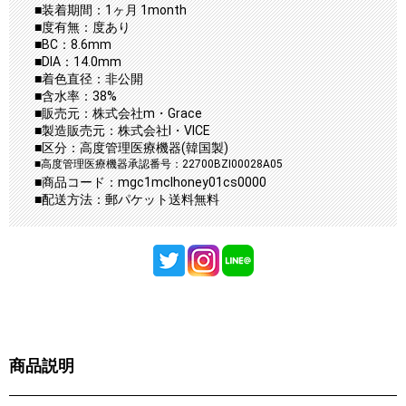
■装着期間：1ヶ月 1month
■度有無：度あり
■BC：8.6mm
■DIA：14.0mm
■着色直径：非公開
■含水率：38%
■販売元：株式会社m・Grace
■製造販売元：株式会社I・VICE
■区分：高度管理医療機器(韓国製)
■高度管理医療機器承認番号：22700BZI00028A05
■商品コード：mgc1mclhoney01cs0000
■配送方法：郵パケット送料無料
商品説明