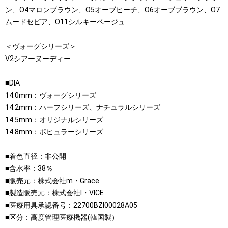
ン、O4マロンブラウン、O5オーブピーチ、O6オーブブラウン、O7
ムードセピア、O11シルキーベージュ
＜ヴォーグシリーズ＞
V2シアーヌーディー
■DIA
14.0mm：ヴォーグシリーズ
14.2mm：ハーフシリーズ、ナチュラルシリーズ
14.5mm：オリジナルシリーズ
14.8mm：ポピュラーシリーズ
■着色直径：非公開
■含水率：38％
■販売元：株式会社m・Grace
■製造販売元：株式会社I・VICE
■医療用具承認番号：22700BZI00028A05
■区分：高度管理医療機器(韓国製）