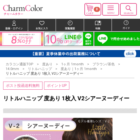
0
カラコン通販TOP
度あり
1ヶ月 1month
ブラウン/茶色
14.0mm
リトルハニップ
度あり｜1ヶ月 1month
リトルハニップ 度あり 1枚入 V2シアーヌーディー
ポスト投函送料無料
ポイントUP
リトルハニップ 度あり 1枚入 V2シアーヌーディー