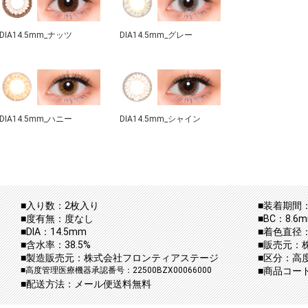
DIA14.5mm_ナッツ
DIA14.5mm_グレー
DIA14.5mm_ハニー
DIA14.5mm_シャイン
■入り数：2枚入り
■装着期間：
■度有無：度なし
■BC：8.6
■DIA：14.5mm
■着色直径
■含水率：38.5%
■販売元：
■製造販売元：株式会社フロンティアステージ
■区分：高
■高度管理医療機器承認番号：22500BZX00066000
■商品コード：a
■配送方法：メール便送料無料