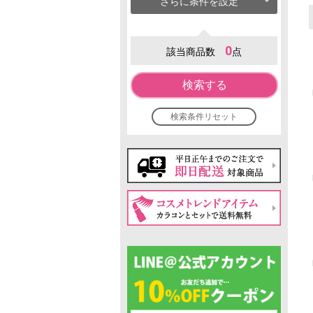
さらに条件を設定
0
該当商品数
点
検索する
検索条件リセット