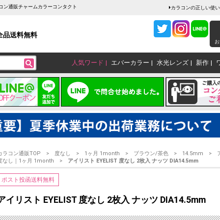
m｜ カラコン通販チャームカラーコンタクト
カラコンの正しい使い
全品送料無料
お
人気ワード
エバーカラー
水光レンズ
新作
カラコン通販TOP
度なし
1ヶ月 1month
ブラウン/茶色
14.5mm
度なし｜1ヶ月 1month
アイリスト EYELIST 度なし 2枚入 ナッツ DIA14.5mm
ポスト投函送料無料
アイリスト EYELIST 度なし 2枚入 ナッツ DIA14.5mm