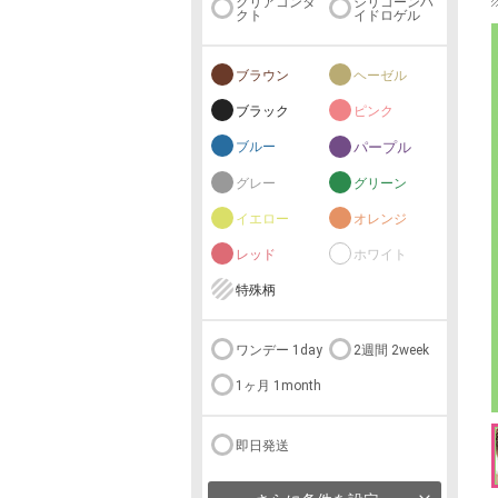
クリアコンタ
シリコーンハ
クト
イドロゲル
ブラウン
ヘーゼル
ブラック
ピンク
ブルー
パープル
グレー
グリーン
イエロー
オレンジ
レッド
ホワイト
特殊柄
ワンデー 1day
2週間 2week
1ヶ月 1month
即日発送