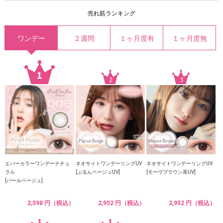
売れ筋ランキング
ワンデー
２週間
１ヶ月度有
１ヶ月度無
エバーカラーワンデーナチュ
ネオサイトワンデーリングUV
ネオサイトワンデーリングUV
ラル
[ぷるんベージュUV]
[モーヴブラウン茶UV]
[パールベージュ]
2,598 円（税込）
2,952 円（税込）
2,952 円（税込）