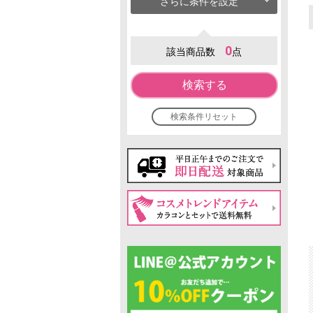
さらに条件を設定
0
該当商品数
点
検索する
検索条件リセット