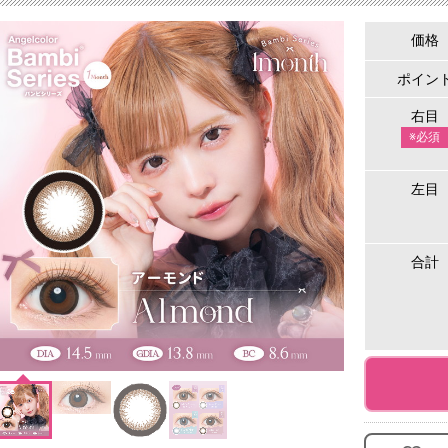
価格
ポイン
右目
※必須
左目
合計