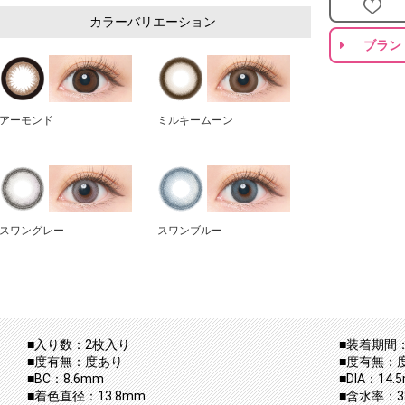
カラーバリエーション
ブラン
アーモンド
ミルキームーン
スワングレー
スワンブルー
■入り数：2枚入り
■装着期間：
■度有無：度あり
■度有無：
■BC：8.6mm
■DIA：14.
■着色直径：13.8mm
■含水率：3