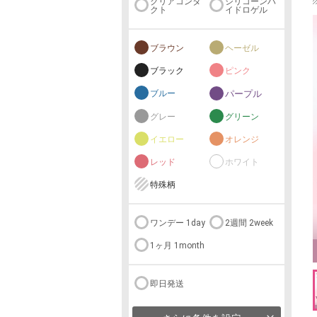
クリアコンタ
シリコーンハ
クト
イドロゲル
ブラウン
ヘーゼル
ブラック
ピンク
ブルー
パープル
グレー
グリーン
イエロー
オレンジ
レッド
ホワイト
特殊柄
ワンデー 1day
2週間 2week
1ヶ月 1month
即日発送