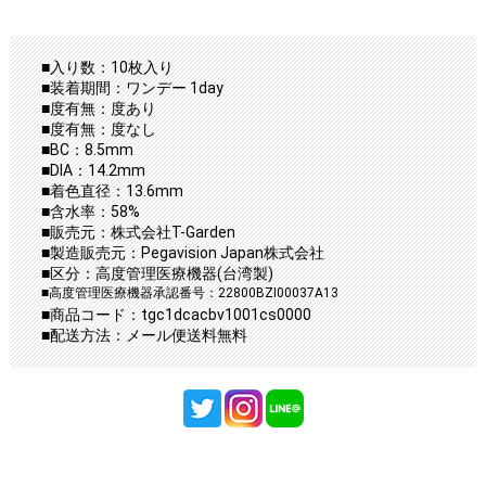
■入り数：10枚入り
■装着期間：ワンデー 1day
■度有無：度あり
■度有無：度なし
■BC：8.5mm
■DIA：14.2mm
■着色直径：13.6mm
■含水率：58%
■販売元：株式会社T-Garden
■製造販売元：Pegavision Japan株式会社
■区分：高度管理医療機器(台湾製)
■高度管理医療機器承認番号：22800BZI00037A13
■商品コード：tgc1dcacbv1001cs0000
■配送方法：メール便送料無料