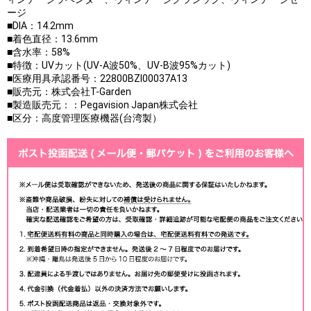
ージ
■DIA：14.2mm
■着色直径：13.6mm
■含水率：58%
■特徴：UVカット(UV-A波50%、UV-B波95%カット)
■医療用具承認番号：22800BZI00037A13
■販売元：株式会社T-Garden
■製造販売元：：Pegavision Japan株式会社
■区分：高度管理医療機器(台湾製）