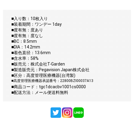
■入り数：10枚入り
■装着期間：ワンデー 1day
■度有無：度あり
■度有無：度なし
■BC：8.5mm
■DIA：14.2mm
■着色直径：13.6mm
■含水率：58%
■販売元：株式会社T-Garden
■製造販売元：Pegavision Japan株式会社
■区分：高度管理医療機器(台湾製)
■高度管理医療機器承認番号：22800BZI00037A13
■商品コード：tgc1dcacbv1001cs0000
■配送方法：メール便送料無料