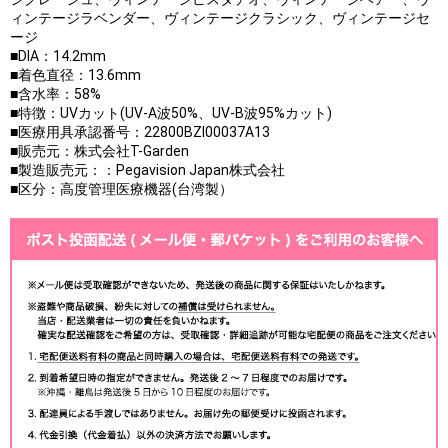
ィンテージラベンダー、ヴィンテージクラシック、ヴィンテージセ
ージ
■DIA：14.2mm
■着色直径：13.6mm
■含水率：58%
■特徴：UVカット(UV-A波50%、UV-B波95%カット)
■医療用具承認番号：22800BZI00037A13
■販売元：株式会社T-Garden
■製造販売元：：Pegavision Japan株式会社
■区分：高度管理医療機器(台湾製）