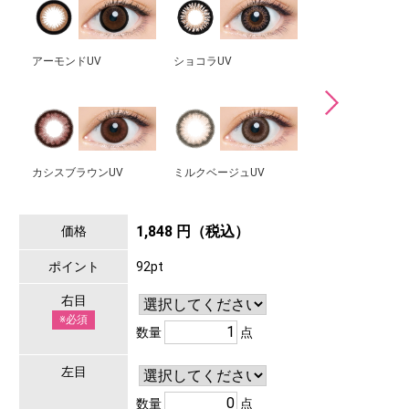
アーモンドUV
ショコラUV
レモンヘーゼルUV
カシスブラウンUV
ミルクベージュUV
ハニームーンUV
1,848 円（税込）
価格
ポイント
92pt
右目
※必須
数量
点
左目
数量
点