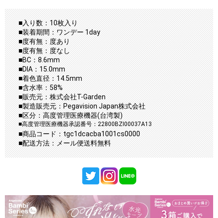
■入り数：10枚入り
■装着期間：ワンデー 1day
■度有無：度あり
■度有無：度なし
■BC：8.6mm
■DIA：15.0mm
■着色直径：14.5mm
■含水率：58%
■販売元：株式会社T-Garden
■製造販売元：Pegavision Japan株式会社
■区分：高度管理医療機器(台湾製)
■高度管理医療機器承認番号：22800BZI00037A13
■商品コード：tgc1dcacba1001cs0000
■配送方法：メール便送料無料