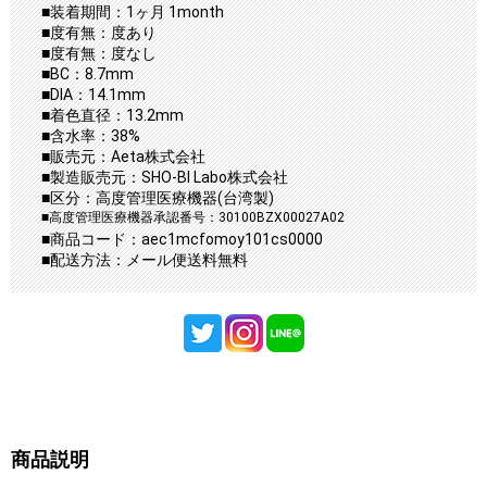
■装着期間：1ヶ月 1month
■度有無：度あり
■度有無：度なし
■BC：8.7mm
■DIA：14.1mm
■着色直径：13.2mm
■含水率：38%
■販売元：Aeta株式会社
■製造販売元：SHO-BI Labo株式会社
■区分：高度管理医療機器(台湾製)
■高度管理医療機器承認番号：30100BZX00027A02
■商品コード：aec1mcfomoy101cs0000
■配送方法：メール便送料無料
商品説明